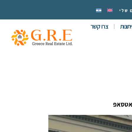
 שלי
תונות
צרו קשר
אטסאפ