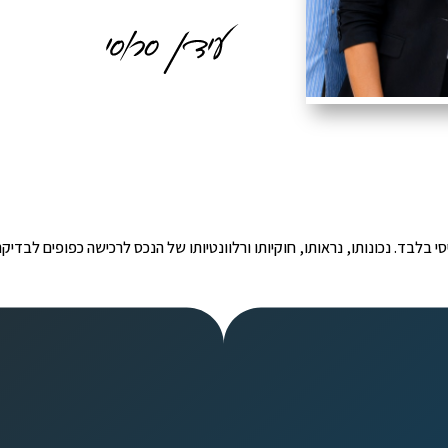
י הינו מידע ראשוני ובסיסי בלבד. נכונותו, נראותו, חוקיותו ורלוונטיותו של הנכס לרכישה כפ