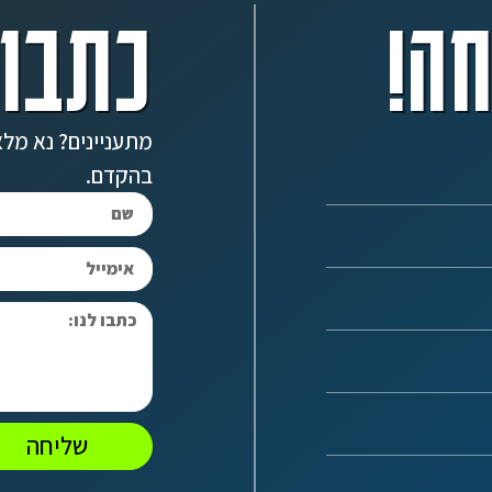
ה!
כתבו 
מתעניינים? נא מלא
בהקדם.
שליחה