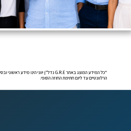
*כל המידע המוצג באתר G.R.E נדל"ן יוונ
הרלוונטיים עד ליום חתימת החוזה הסופי.