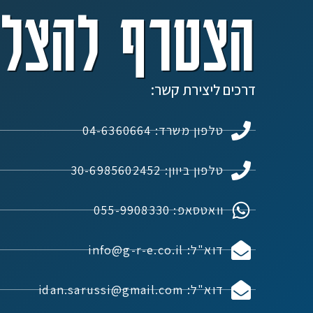
הצטרף להצלח
דרכים ליצירת קשר:
טלפון משרד: 04-6360664
טלפון ביוון: 30-6985602452
וואטסאפ: 055-9908330
דוא"ל: info@g-r-e.co.il
דוא"ל: idan.sarussi@gmail.com