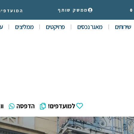
0
ממשק שותף
המועדפים
שירותים
מאגר נכסים
פרויקטים
ממליצים
עי
למועדפים!
הדפסה
וו