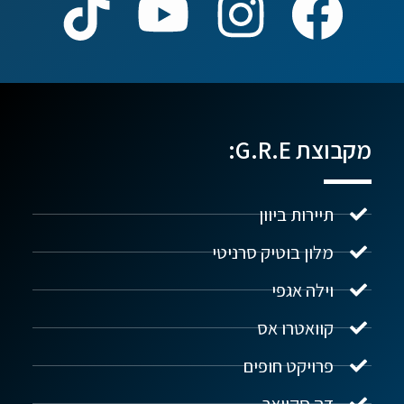
מקבוצת G.R.E:
תיירות ביוון
מלון בוטיק סרניטי
וילה אגפי
נדל"ן ביוון G.R.E
מקוון
קוואטרו אס
פרויקט חופים
שלום! איך אפשר לעזור?
דה סקוואר