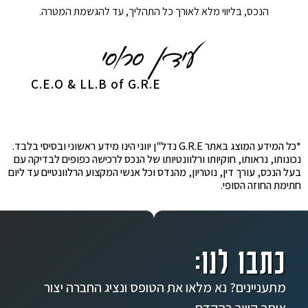
הנכס, בליווי מלא לאורך כל התהליך, עד להגשמת המטרה.
C.E.O & LL.B of G.R.E
*כל המידע המוצג באתר G.R.E נדל"ן יווני הינו מידע ראשוני ובסיסי בלבד.
נכונותו, נראותו, חוקיותו ורלוונטיותו של הנכס לרכישה כפופים לבדיקה עם
בעל הנכס, עורך דין, נוטריון, מהנדס וכל אנשי המקצוע הרלוונטיים עד ליום
חתימת החוזה הסופי.
כתבו לנו:
מתעניינים? נא מלאו את הטופס ונציג החברה יצור