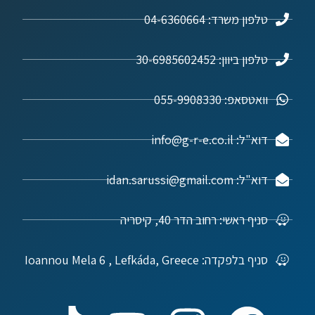
טלפון משרד: 04-6360664
טלפון ביוון: 30-6985602452
וואטסאפ: 055-9908330
דוא"ל: info@g-r-e.co.il
דוא"ל: idan.sarussi@gmail.com
סניף ראשי: רחוב הדר 40, קיסריה
סניף בלפקדה: Ioannou Mela 6 , Lefkáda, Greece