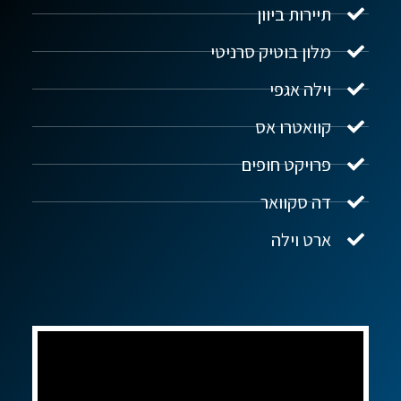
תיירות ביוון
מלון בוטיק סרניטי
וילה אגפי
נדל"ן ביוון G.R.E
מקוון
קוואטרו אס
פרויקט חופים
שלום! איך אפשר לעזור?
דה סקוואר
ארט וילה