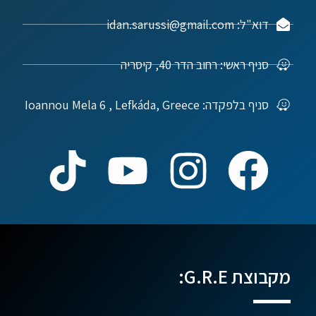
דוא"ל: idan.sarussi@gmail.com
סניף ראשי: רחוב הדר 40, קיסריה
סניף בלפקדה: Ioannou Mela 6 , Lefkáda, Greece
מקבוצת G.R.E: