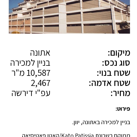
מיקום:
אתונה
סוג נכס:
בניין למכירה
שטח בנוי:
10,587 מ"ר
שטח אדמה:
2,467
מחיר:
עפ"י דירשה
פירוט:
בניין למכירה באתונה, יוון.
ממוקם בשכונת Kato Patissia/קאטו פאטיסיאה‏.