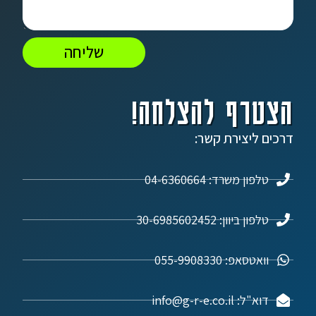
שליחה
הצטרף להצלחה!
דרכים ליצירת קשר:
טלפון משרד: 04-6360664
טלפון ביוון: 30-6985602452
וואטסאפ: 055-9908330
דוא"ל: info@g-r-e.co.il