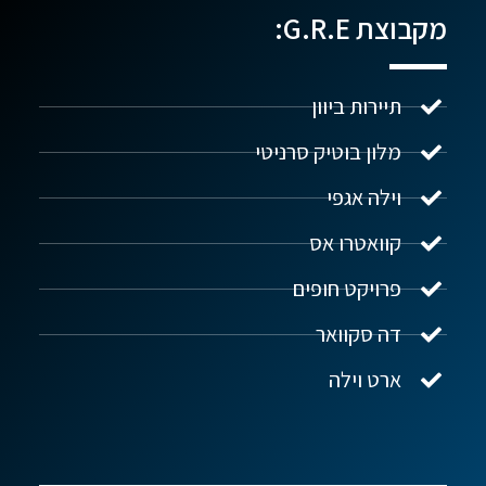
מקבוצת G.R.E:
תיירות ביוון
מלון בוטיק סרניטי
וילה אגפי
נדל"ן ביוון G.R.E
מקוון
קוואטרו אס
פרויקט חופים
שלום! איך אפשר לעזור?
דה סקוואר
ארט וילה