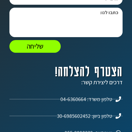
שליחה
הצטרף להצלחה!
דרכים ליצירת קשר:
טלפון משרד: 04-6360664
טלפון ביוון: 30-6985602452