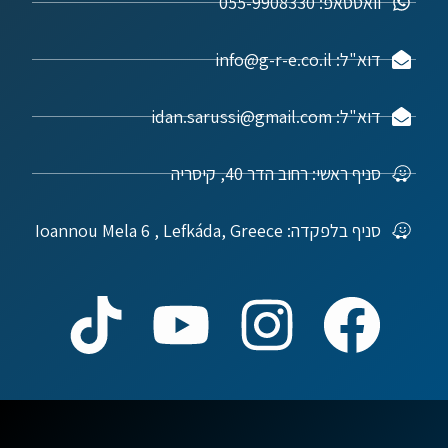
וואטסאפ: 055-9908330
דוא"ל: info@g-r-e.co.il
דוא"ל: idan.sarussi@gmail.com
סניף ראשי: רחוב הדר 40, קיסריה
סניף בלפקדה: Ioannou Mela 6 , Lefkáda, Greece