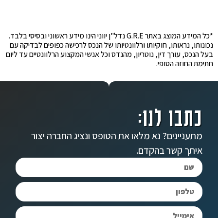
*כל המידע המוצג באתר G.R.E נדל"ן יווני הינו מידע ראשוני ובסיסי בלבד.
נכונותו, נראותו, חוקיותו ורלוונטיותו של הנכס לרכישה כפופים לבדיקה עם
בעל הנכס, עורך דין, נוטריון, מהנדס וכל אנשי המקצוע הרלוונטיים עד ליום
חתימת החוזה הסופי.
כתבו לנו:
מתעניינים? נא מלאו את הטופס ונציג החברה יצור
איתך קשר בהקדם.