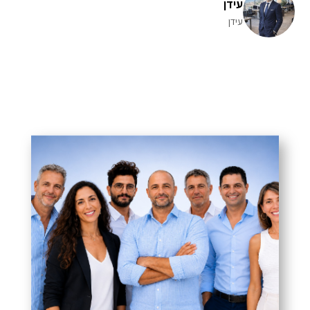
עידן
עידן