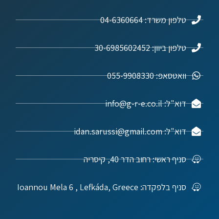
טלפון משרד: 04-6360664
טלפון ביוון: 30-6985602452
וואטסאפ: 055-9908330
דוא"ל: info@g-r-e.co.il
דוא"ל: idan.sarussi@gmail.com
סניף ראשי: רחוב הדר 40, קיסריה
סניף בלפקדה: Ioannou Mela 6 , Lefkáda, Greece