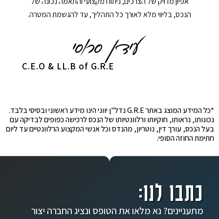
אפיון מדויק של הצרכים, ניתוח מקצועי והתאמה נכונה של
הנכס, בליווי מלא לאורך כל התהליך, עד להגשמת המטרה.
C.E.O & LL.B of G.R.E
*כל המידע המוצג באתר G.R.E נדל"ן יווני הינו מידע ראשוני ובסיסי בלבד.
נכונותו, נראותו, חוקיותו ורלוונטיותו של הנכס לרכישה כפופים לבדיקה עם
בעל הנכס, עורך דין, נוטריון, מהנדס וכל אנשי המקצוע הרלוונטיים עד ליום
חתימת החוזה הסופי.
כתבו לנו:
מתעניינים? נא מלאו את הטופס ונציג החברה יצור