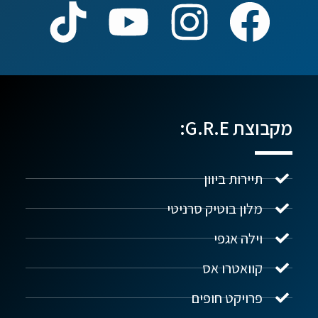
מקבוצת G.R.E:
תיירות ביוון
מלון בוטיק סרניטי
וילה אגפי
נדל"ן ביוון G.R.E
מקוון
קוואטרו אס
פרויקט חופים
שלום! איך אפשר לעזור?