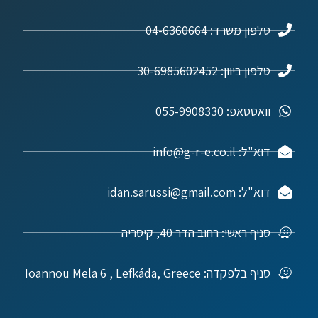
טלפון משרד: 04-6360664
טלפון ביוון: 30-6985602452
וואטסאפ: 055-9908330
דוא"ל: info@g-r-e.co.il
דוא"ל: idan.sarussi@gmail.com
סניף ראשי: רחוב הדר 40, קיסריה
סניף בלפקדה: Ioannou Mela 6 , Lefkáda, Greece