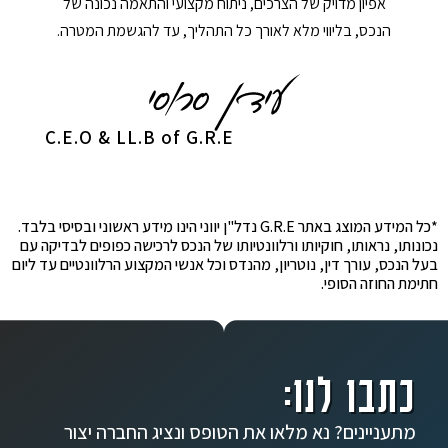
אפיון מדויק של הצרכים, ניתוח מקצועי והתאמה נכונה של
הנכס, בליווי מלא לאורך כל התהליך, עד להגשמת המטרה.
C.E.O & LL.B of G.R.E
*כל המידע המוצג באתר G.R.E נדל"ן יווני הינו מידע ראשוני ובסיסי בלבד.
נכונותו, נראותו, חוקיותו ורלוונטיותו של הנכס לרכישה כפופים לבדיקה עם
בעל הנכס, עורך דין, נוטריון, מהנדס וכל אנשי המקצוע הרלוונטיים עד ליום
חתימת החוזה הסופי.
כתבו לנו:
מתעניינים? נא מלאו את הטופס ונציג החברה יצור