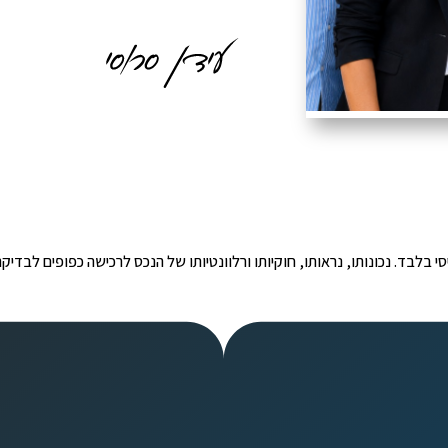
י הינו מידע ראשוני ובסיסי בלבד. נכונותו, נראותו, חוקיותו ורלוונטיותו של הנכס לרכישה כפ