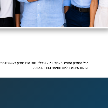
*כל המידע המוצג באתר G.R.E נדל"ן יוונ
הרלוונטיים עד ליום חתימת החוזה הסופי.