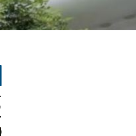
?
o
!