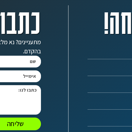
ה!
כתבו 
מתעניינים? נא מלא
בהקדם.
שליחה