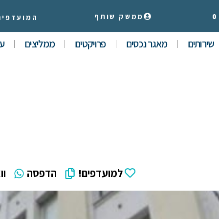
0
ממשק שותף
המועדפים
שירותים
מאגר נכסים
פרויקטים
ממליצים
עי
למועדפים!
הדפסה
וו