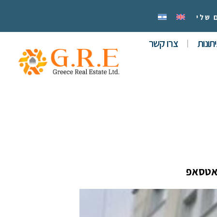
 שלי
תונות
צרו קשר
אטסאפ