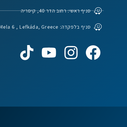
סניף ראשי: רחוב הדר 40, קיסריה
סניף בלפקדה: Ioannou Mela 6 , Lefkáda, Greece
נדל"ן ביוון G.R.E
מקוון
שלום! איך אפשר לעזור?