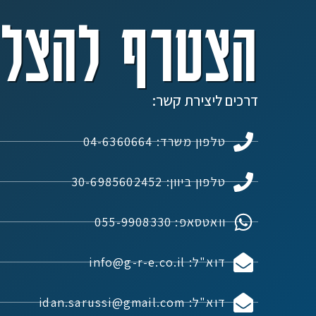
הצטרף להצלח
דרכים ליצירת קשר:
טלפון משרד: 04-6360664
טלפון ביוון: 30-6985602452
וואטסאפ: 055-9908330
דוא"ל: info@g-r-e.co.il
דוא"ל: idan.sarussi@gmail.com