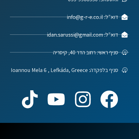
דוא"ל: info@g-r-e.co.il
דוא"ל: idan.sarussi@gmail.com
סניף ראשי: רחוב הדר 40, קיסריה
סניף בלפקדה: Ioannou Mela 6 , Lefkáda, Greece