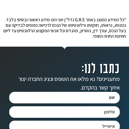
*כל המידע המוצג באתר G.R.E נדל"ן יווני הינו מידע ראשוני ובסיסי בלבד.
נכונותו, נראותו, חוקיותו ורלוונטיותו של הנכס לרכישה כפופים לבדיקה עם
בעל הנכס, עורך דין, נוטריון, מהנדס וכל אנשי המקצוע הרלוונטיים עד ליום
חתימת החוזה הסופי.
כתבו לנו:
מתעניינים? נא מלאו את הטופס ונציג החברה יצור
איתך קשר בהקדם.