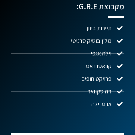
מקבוצת G.R.E:
תיירות ביוון
מלון בוטיק סרניטי
וילה אגפי
נדל"ן ביוון G.R.E
מקוון
קוואטרו אס
פרויקט חופים
שלום! איך אפשר לעזור?
דה סקוואר
ארט וילה