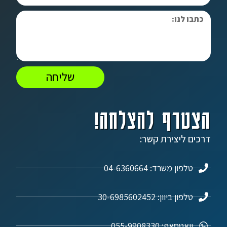
שליחה
הצטרף להצלחה!
דרכים ליצירת קשר:
טלפון משרד: 04-6360664
טלפון ביוון: 30-6985602452
וואטסאפ: 055-9908330