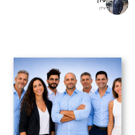
עידן
עידן