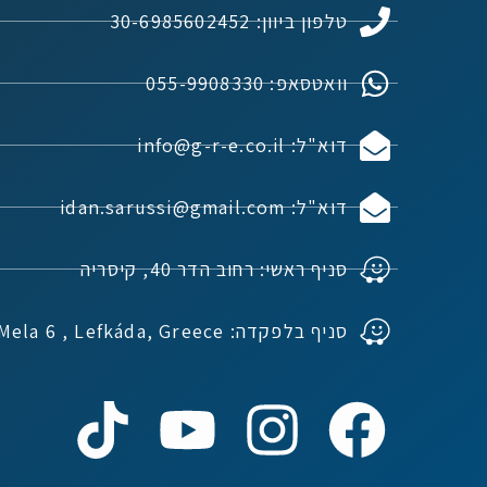
טלפון ביוון: 30-6985602452
וואטסאפ: 055-9908330
דוא"ל: info@g-r-e.co.il
דוא"ל: idan.sarussi@gmail.com
סניף ראשי: רחוב הדר 40, קיסריה
סניף בלפקדה: Ioannou Mela 6 , Lefkáda, Greece