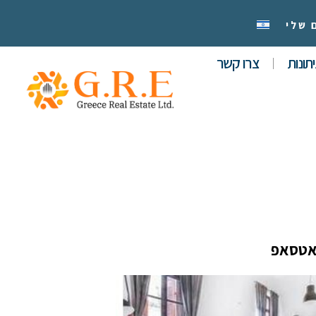
 שלי
תונות
צרו קשר
אטסאפ