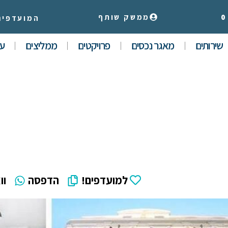
0
ממשק שותף
המועדפים
שירותים
מאגר נכסים
פרויקטים
ממליצים
עי
למועדפים!
הדפסה
וו