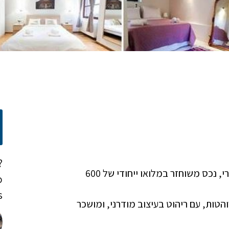
?
במרכז ההיסטורי של אתונה, במונאסטיראקי, אזור פסירי, נכס משוחזר במלואו ייחודי של 600
o
!
נה בשנת 1910, ובו 8 דירות, 6 מהן מרוהטות, עם ריהוט בעיצוב מודרני, ומושכר