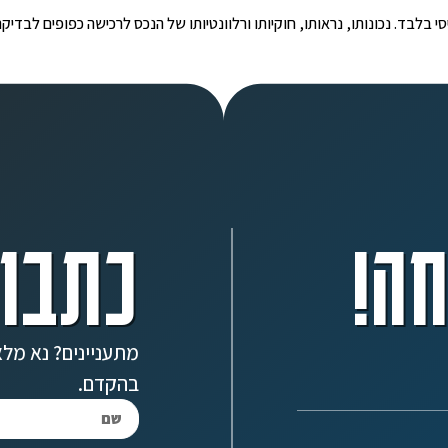
י הינו מידע ראשוני ובסיסי בלבד. נכונותו, נראותו, חוקיותו ורלוונטיותו של הנכס לרכישה כפ
ה!
כתבו 
מתעניינים? נא מלא
בהקדם.