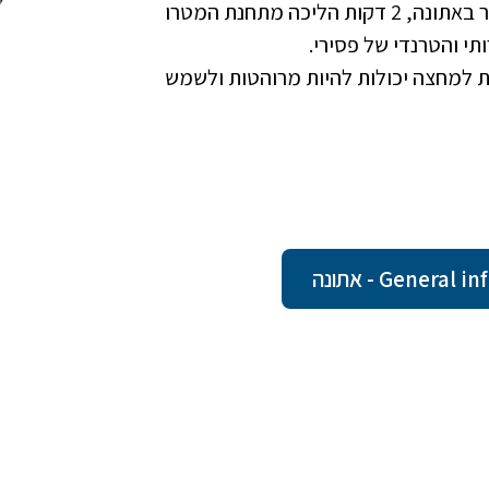
מיקום מעולה בלב המרכז ההיסטורי, השוק הגדול ביותר באתונה, 2 דקות הליכה מתחנת המטרו
תי והטרנדי של פסירי.
קומה התת קרקעית למחצה יכולות להיות מרוהטות ולשמש
Gener - אתונה