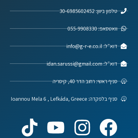
טלפון ביוון: 30-6985602452
וואטסאפ: 055-9908330
דוא"ל: info@g-r-e.co.il
דוא"ל: idan.sarussi@gmail.com
סניף ראשי: רחוב הדר 40, קיסריה
סניף בלפקדה: Ioannou Mela 6 , Lefkáda, Greece