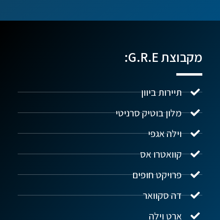
מקבוצת G.R.E:
תיירות ביוון
מלון בוטיק סרניטי
וילה אגפי
נדל"ן ביוון G.R.E
מקוון
קוואטרו אס
פרויקט חופים
שלום! איך אפשר לעזור?
דה סקוואר
ארט וילה