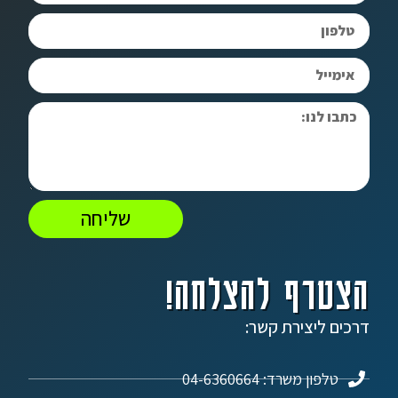
שליחה
הצטרף להצלחה!
דרכים ליצירת קשר:
טלפון משרד: 04-6360664