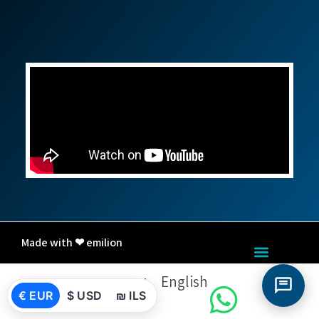
Made with ❤ emilion
English
עברית
€ EUR
$ USD
₪ ILS