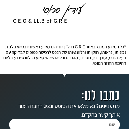
C.E.O & LL.B of G.R.E
*כל המידע המוצג באתר G.R.E נדל"ן יווני הינו מידע ראשוני ובסיסי בלבד.
נכונותו, נראותו, חוקיותו ורלוונטיותו של הנכס לרכישה כפופים לבדיקה עם
בעל הנכס, עורך דין, נוטריון, מהנדס וכל אנשי המקצוע הרלוונטיים עד ליום
חתימת החוזה הסופי.
כתבו לנו:
מתעניינים? נא מלאו את הטופס ונציג החברה יצור
איתך קשר בהקדם.