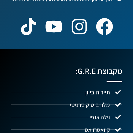
מקבוצת G.R.E:
תיירות ביוון
מלון בוטיק סרניטי
וילה אגפי
נדל"ן ביוון G.R.E
מקוון
קוואטרו אס