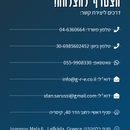
הצטרף להצלחה!
דרכים ליצירת קשר:
טלפון משרד: 04-6360664
טלפון ביוון: 30-6985602452
וואטסאפ: 055-9908330
דוא"ל: info@g-r-e.co.il
דוא"ל: idan.sarussi@gmail.com
סניף ראשי: רחוב הדר 40, קיסריה
סניף בלפקדה: Ioannou Mela 6 , Lefkáda, Greece