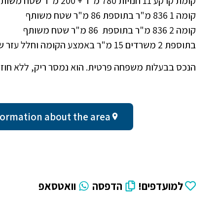
קומת קרקע 11 חנויות 780 מ"ר + 200 מ"ר שטח משותף, 390 מ"ר קומת ביניים,
קומה 1 836 מ"ר בתוספת 86 מ"ר שטח משותף
קומה 2 836 מ"ר בתוספת 86 מ"ר שטח משותף
בתוספת 2 משרדים 15 מ"ר באמצע הקומה וחלל עזר של 25 מ"ר בגג, מהגג נוף אקרופוליס.
הנכס בבעלות משפחה פרטית. הוא נמסר ריק, ללא חוזי 
al information about the area
למועדפים!
הדפסה
וואטסאפ