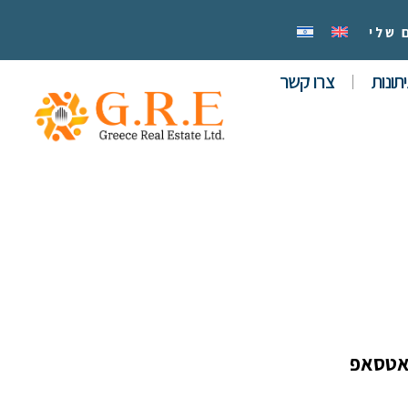
 שלי
תונות
צרו קשר
אטסאפ