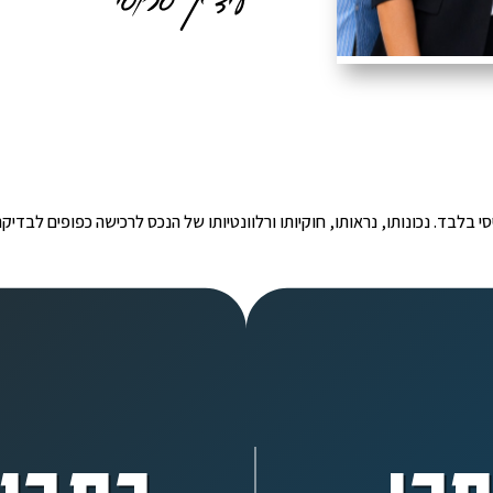
י הינו מידע ראשוני ובסיסי בלבד. נכונותו, נראותו, חוקיותו ורלוונטיותו של הנכס לרכישה כפ