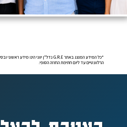
*כל המידע המוצג באתר G.R.E נדל"ן יוונ
הרלוונטיים עד ליום חתימת החוזה הסופי.