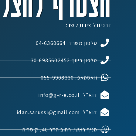
הצטרף להצלח
דרכים ליצירת קשר:
טלפון משרד: 04-6360664
טלפון ביוון: 30-6985602452
וואטסאפ: 055-9908330
דוא"ל: info@g-r-e.co.il
דוא"ל: idan.sarussi@gmail.com
סניף ראשי: רחוב הדר 40, קיסריה