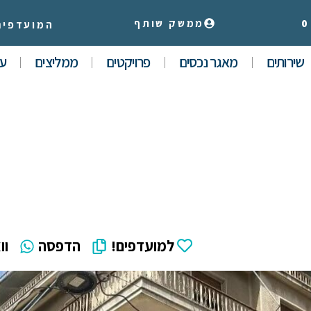
0
ממשק שותף
המועדפים
שירותים
מאגר נכסים
פרויקטים
ממליצים
עי
למועדפים!
הדפסה
וו