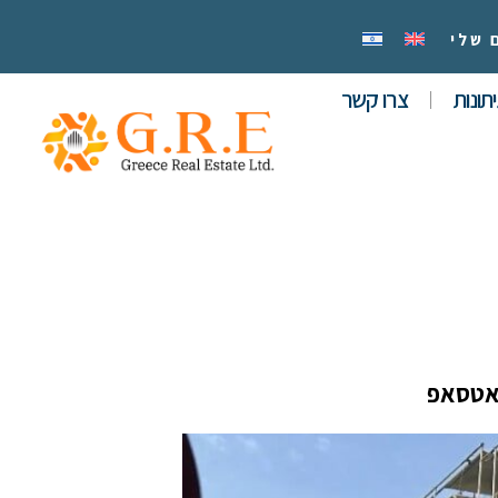
 שלי
תונות
צרו קשר
אטסאפ