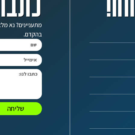
ה!
כתבו 
מתעניינים? נא מלא
בהקדם.
שליחה