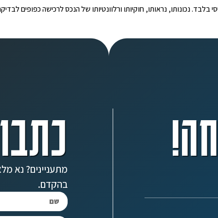
י הינו מידע ראשוני ובסיסי בלבד. נכונותו, נראותו, חוקיותו ורלוונטיותו של הנכס לרכישה כפ
ה!
כתבו 
מתעניינים? נא מלא
בהקדם.