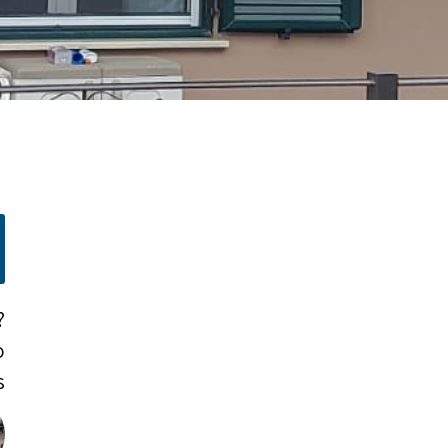
?
o
!