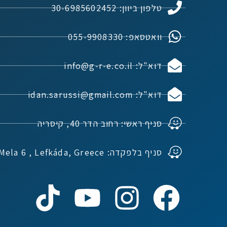
טלפון ביוון: 30-6985602452
וואטסאפ: 055-9908330
דוא"ל: info@g-r-e.co.il
דוא"ל: idan.sarussi@gmail.com
סניף ראשי: רחוב הדר 40, קיסריה
סניף בלפקדה: Ioannou Mela 6 , Lefkáda, Greece