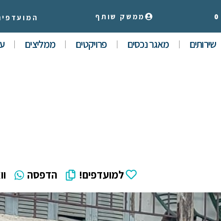
0
ממשק שותף
המועדפים
שירותים
מאגר נכסים
פרויקטים
ממליצים
עי
למועדפים!
הדפסה
וו