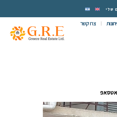
 שלי
תונות
צרו קשר
אטסאפ