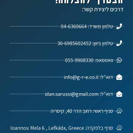
דרכים ליצירת קשר:
טלפון משרד: 04-6360664
טלפון ביוון: 30-6985602452
וואטסאפ: 055-9908330
דוא"ל: info@g-r-e.co.il
דוא"ל: idan.sarussi@gmail.com
סניף ראשי: רחוב הדר 40, קיסריה
סניף בלפקדה: Ioannou Mela 6 , Lefkáda, Greece