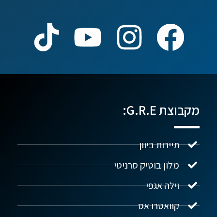
מקבוצת G.R.E:
תיירות ביוון
מלון בוטיק סרניטי
וילה אגפי
נדל"ן ביוון G.R.E
מקוון
קוואטרו אס