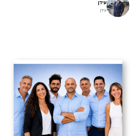
עידן
עידן