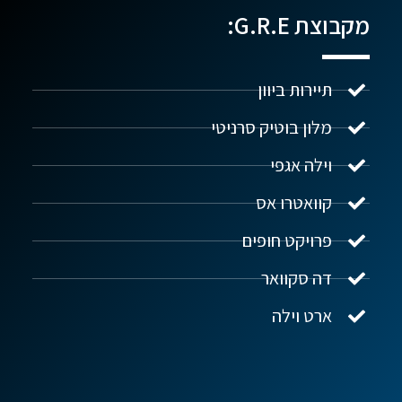
מקבוצת G.R.E:
תיירות ביוון
מלון בוטיק סרניטי
וילה אגפי
נדל"ן ביוון G.R.E
מקוון
קוואטרו אס
פרויקט חופים
שלום! איך אפשר לעזור?
דה סקוואר
ארט וילה