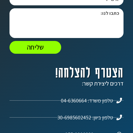
שליחה
הצטרף להצלחה!
דרכים ליצירת קשר:
טלפון משרד: 04-6360664
טלפון ביוון: 30-6985602452