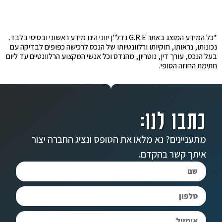
*כל המידע המוצג באתר G.R.E נדל"ן יווני הינו מידע ראשוני ובסיסי בלבד.
נכונותו, נראותו, חוקיותו ורלוונטיותו של הנכס לרכישה כפופים לבדיקה עם
בעל הנכס, עורך דין, נוטריון, מהנדס וכל אנשי המקצוע הרלוונטיים עד ליום
חתימת החוזה הסופי.
כתבו לנו:
מתעניינים? נא מלאו את הטופס ונציג החברה יצור
איתך קשר בהקדם.