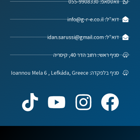
וואטסאפ: 055-9908330
דוא"ל: info@g-r-e.co.il
דוא"ל: idan.sarussi@gmail.com
סניף ראשי: רחוב הדר 40, קיסריה
סניף בלפקדה: Ioannou Mela 6 , Lefkáda, Greece