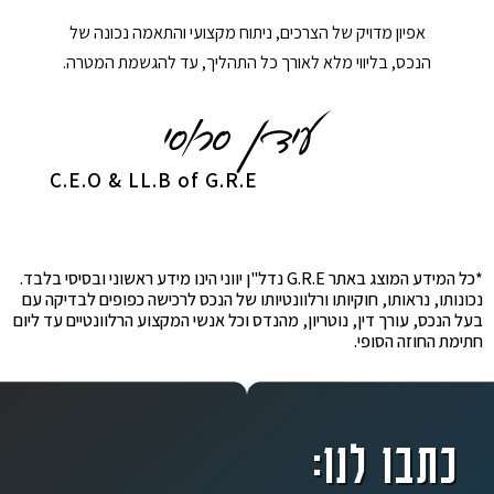
אפיון מדויק של הצרכים, ניתוח מקצועי והתאמה נכונה של
הנכס, בליווי מלא לאורך כל התהליך, עד להגשמת המטרה.
C.E.O & LL.B of G.R.E
*כל המידע המוצג באתר G.R.E נדל"ן יווני הינו מידע ראשוני ובסיסי בלבד.
נכונותו, נראותו, חוקיותו ורלוונטיותו של הנכס לרכישה כפופים לבדיקה עם
בעל הנכס, עורך דין, נוטריון, מהנדס וכל אנשי המקצוע הרלוונטיים עד ליום
חתימת החוזה הסופי.
כתבו לנו: