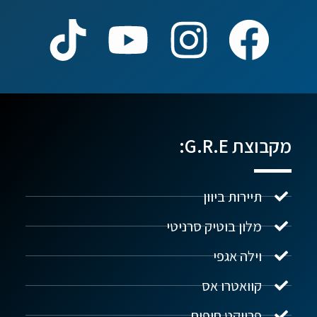
מקבוצת G.R.E:
תיירות ביוון
מלון בוטיק סרניטי
וילה אגפי
נדל"ן ביוון G.R.E
מקוון
קוואטרו אס
פרויקט חופים