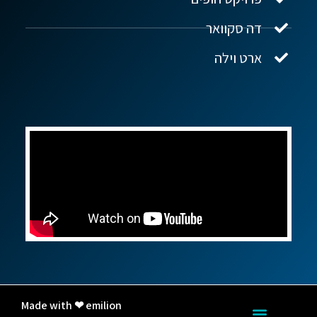
שלום! איך אפשר לעזור?
דה סקוואר
ארט וילה
Made with ❤ emilion