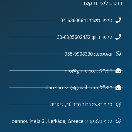
דרכים ליצירת קשר:
טלפון משרד: 04-6360664
טלפון ביוון: 30-6985602452
וואטסאפ: 055-9908330
דוא"ל: info@g-r-e.co.il
דוא"ל: idan.sarussi@gmail.com
סניף ראשי: רחוב הדר 40, קיסריה
סניף בלפקדה: Ioannou Mela 6 , Lefkáda, Greece