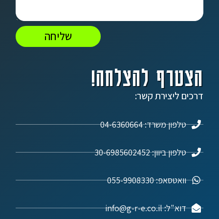
שליחה
הצטרף להצלחה!
דרכים ליצירת קשר:
טלפון משרד: 04-6360664
טלפון ביוון: 30-6985602452
וואטסאפ: 055-9908330
דוא"ל: info@g-r-e.co.il