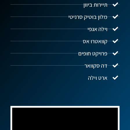
תיירות ביוון
מלון בוטיק סרניטי
וילה אגפי
נדל"ן ביוון G.R.E
מקוון
קוואטרו אס
פרויקט חופים
שלום! איך אפשר לעזור?
דה סקוואר
ארט וילה