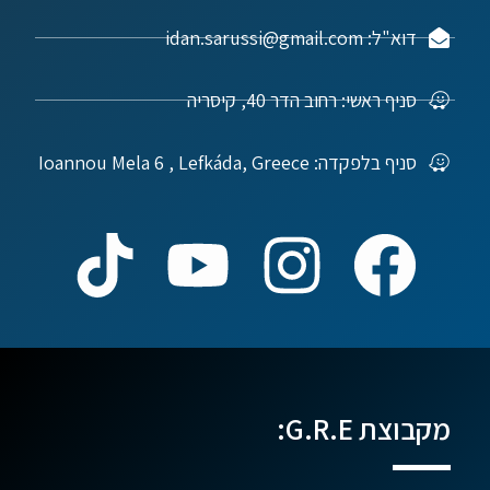
דוא"ל: idan.sarussi@gmail.com
סניף ראשי: רחוב הדר 40, קיסריה
סניף בלפקדה: Ioannou Mela 6 , Lefkáda, Greece
מקבוצת G.R.E: