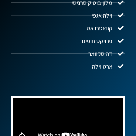
מלון בוטיק סרניטי
וילה אגפי
נדל"ן ביוון G.R.E
מקוון
קוואטרו אס
פרויקט חופים
שלום! איך אפשר לעזור?
דה סקוואר
ארט וילה