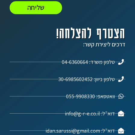
שליחה
הצטרף להצלחה!
דרכים ליצירת קשר:
טלפון משרד: 04-6360664
טלפון ביוון: 30-6985602452
וואטסאפ: 055-9908330
דוא"ל: info@g-r-e.co.il
דוא"ל: idan.sarussi@gmail.com