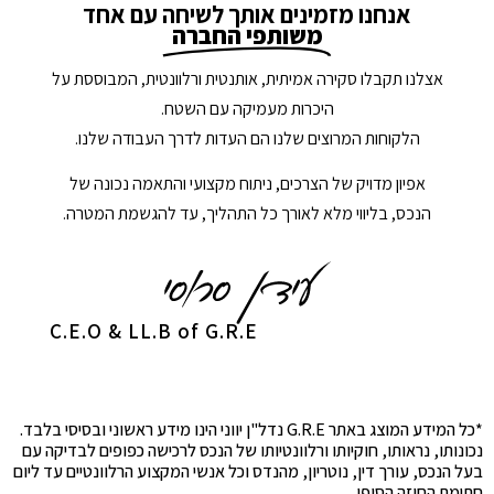
אנחנו מזמינים אותך לשיחה עם אחד
משותפי החברה
אצלנו תקבלו סקירה אמיתית, אותנטית ורלוונטית, המבוססת על
היכרות מעמיקה עם השטח.
הלקוחות המרוצים שלנו הם העדות לדרך העבודה שלנו.
אפיון מדויק של הצרכים, ניתוח מקצועי והתאמה נכונה של
הנכס, בליווי מלא לאורך כל התהליך, עד להגשמת המטרה.
C.E.O & LL.B of G.R.E
*כל המידע המוצג באתר G.R.E נדל"ן יווני הינו מידע ראשוני ובסיסי בלבד.
נכונותו, נראותו, חוקיותו ורלוונטיותו של הנכס לרכישה כפופים לבדיקה עם
בעל הנכס, עורך דין, נוטריון, מהנדס וכל אנשי המקצוע הרלוונטיים עד ליום
חתימת החוזה הסופי.