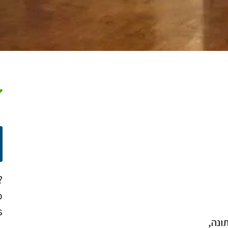
?
o
!