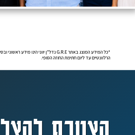
*כל המידע המוצג באתר G.R.E נדל"ן יוונ
הרלוונטיים עד ליום חתימת החוזה הסופי.
הצטרף להצלח