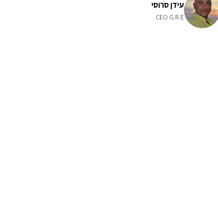
עידן סרוסי
CEO G.R.E