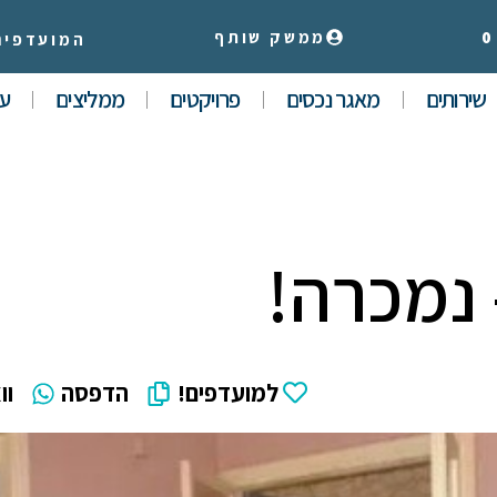
0
ממשק שותף
המועדפים
שירותים
מאגר נכסים
פרויקטים
ממליצים
עי
למועדפים!
הדפסה
וו