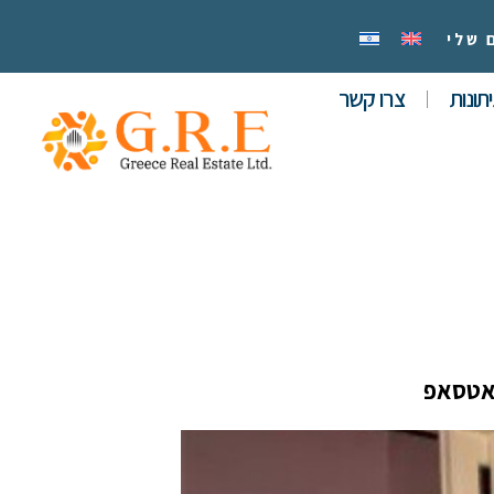
 שלי
תונות
צרו קשר
אטסאפ