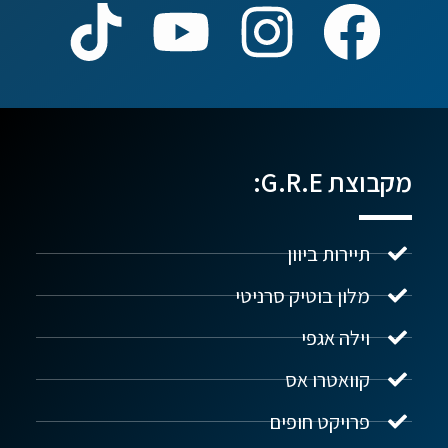
מקבוצת G.R.E:
תיירות ביוון
מלון בוטיק סרניטי
וילה אגפי
נדל"ן ביוון G.R.E
מקוון
קוואטרו אס
פרויקט חופים
שלום! איך אפשר לעזור?