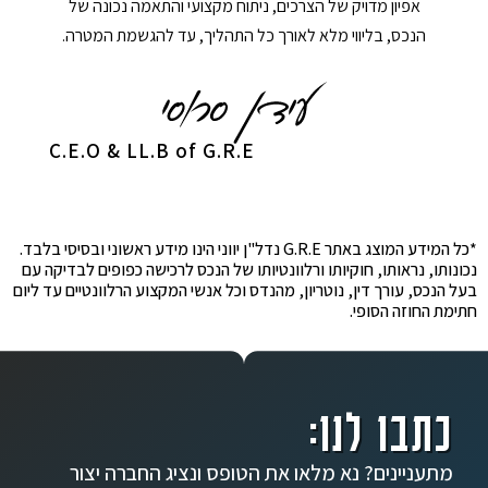
אפיון מדויק של הצרכים, ניתוח מקצועי והתאמה נכונה של
הנכס, בליווי מלא לאורך כל התהליך, עד להגשמת המטרה.
C.E.O & LL.B of G.R.E
*כל המידע המוצג באתר G.R.E נדל"ן יווני הינו מידע ראשוני ובסיסי בלבד.
נכונותו, נראותו, חוקיותו ורלוונטיותו של הנכס לרכישה כפופים לבדיקה עם
בעל הנכס, עורך דין, נוטריון, מהנדס וכל אנשי המקצוע הרלוונטיים עד ליום
חתימת החוזה הסופי.
כתבו לנו:
מתעניינים? נא מלאו את הטופס ונציג החברה יצור