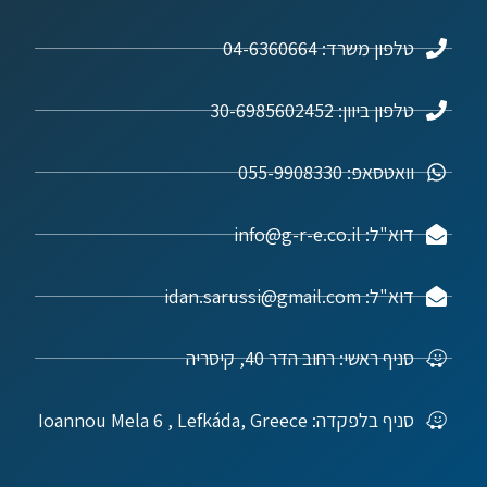
טלפון משרד: 04-6360664
טלפון ביוון: 30-6985602452
וואטסאפ: 055-9908330
דוא"ל: info@g-r-e.co.il
דוא"ל: idan.sarussi@gmail.com
סניף ראשי: רחוב הדר 40, קיסריה
סניף בלפקדה: Ioannou Mela 6 , Lefkáda, Greece