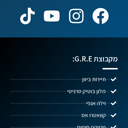
מקבוצת G.R.E:
תיירות ביוון
מלון בוטיק סרניטי
וילה אגפי
נדל"ן ביוון G.R.E
מקוון
קוואטרו אס
פרויקט חופים
שלום! איך אפשר לעזור?