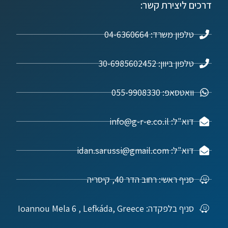
דרכים ליצירת קשר:
טלפון משרד: 04-6360664
טלפון ביוון: 30-6985602452
וואטסאפ: 055-9908330
דוא"ל: info@g-r-e.co.il
דוא"ל: idan.sarussi@gmail.com
סניף ראשי: רחוב הדר 40, קיסריה
סניף בלפקדה: Ioannou Mela 6 , Lefkáda, Greece