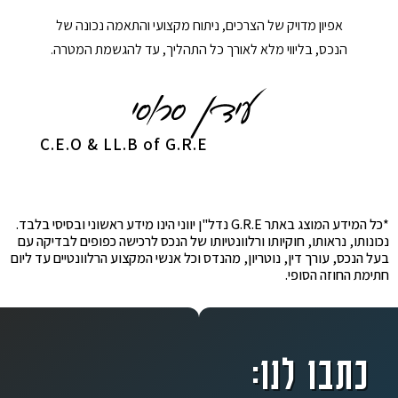
אפיון מדויק של הצרכים, ניתוח מקצועי והתאמה נכונה של
הנכס, בליווי מלא לאורך כל התהליך, עד להגשמת המטרה.
C.E.O & LL.B of G.R.E
*כל המידע המוצג באתר G.R.E נדל"ן יווני הינו מידע ראשוני ובסיסי בלבד.
נכונותו, נראותו, חוקיותו ורלוונטיותו של הנכס לרכישה כפופים לבדיקה עם
בעל הנכס, עורך דין, נוטריון, מהנדס וכל אנשי המקצוע הרלוונטיים עד ליום
חתימת החוזה הסופי.
כתבו לנו: