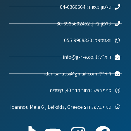
טלפון משרד: 04-6360664
טלפון ביוון: 30-6985602452
וואטסאפ: 055-9908330
דוא"ל: info@g-r-e.co.il
דוא"ל: idan.sarussi@gmail.com
סניף ראשי: רחוב הדר 40, קיסריה
סניף בלפקדה: Ioannou Mela 6 , Lefkáda, Greece