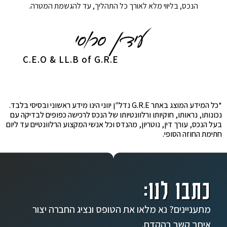
הנכס, בליווי מלא לאורך כל התהליך, עד להגשמת המטרה.
C.E.O & LL.B of G.R.E
*כל המידע המוצג באתר G.R.E נדל"ן יווני הינו מידע ראשוני ובסיסי בלבד.
נכונותו, נראותו, חוקיותו ורלוונטיותו של הנכס לרכישה כפופים לבדיקה עם
בעל הנכס, עורך דין, נוטריון, מהנדס וכל אנשי המקצוע הרלוונטיים עד ליום
חתימת החוזה הסופי.
כתבו לנו:
מתעניינים? נא מלאו את הטופס ונציג החברה יצור
איתך קשר בהקדם.