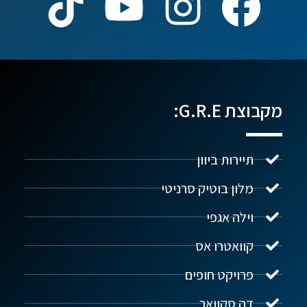
מקבוצת G.R.E:
תיירות ביוון
מלון בוטיק סרניטי
וילה אגפי
נדל"ן ביוון G.R.E
מקוון
קוואטרו אס
פרויקט חופים
שלום! איך אפשר לעזור?
דה סקוואר