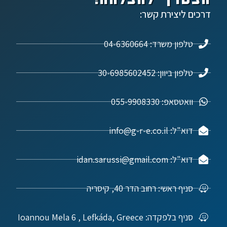
דרכים ליצירת קשר:
טלפון משרד: 04-6360664
טלפון ביוון: 30-6985602452
וואטסאפ: 055-9908330
דוא"ל: info@g-r-e.co.il
דוא"ל: idan.sarussi@gmail.com
סניף ראשי: רחוב הדר 40, קיסריה
סניף בלפקדה: Ioannou Mela 6 , Lefkáda, Greece