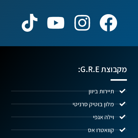
מקבוצת G.R.E:
תיירות ביוון
מלון בוטיק סרניטי
וילה אגפי
נדל"ן ביוון G.R.E
מקוון
קוואטרו אס