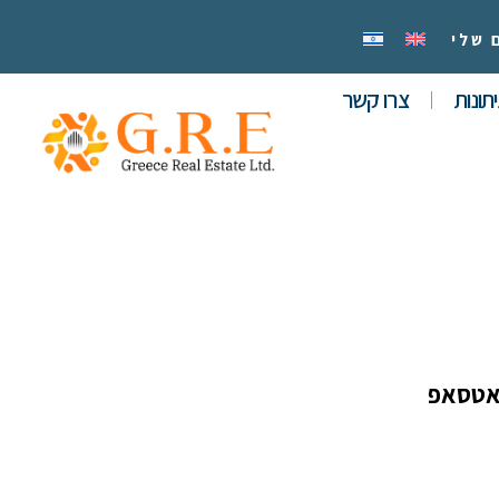
 שלי
תונות
צרו קשר
אטסאפ