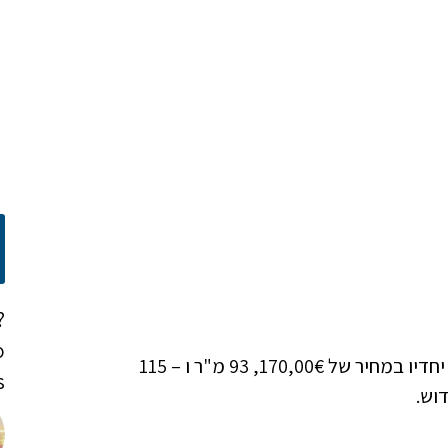
?
o
הדירות ממוקמות בשכונת פטיסיה ( Patisia ), נמכרות יחדיו במחיר של 170,00€, 93 מ"ר ו – 115
!
וש.