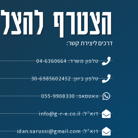
הצטרף להצלח
דרכים ליצירת קשר:
טלפון משרד: 04-6360664
טלפון ביוון: 30-6985602452
וואטסאפ: 055-9908330
דוא"ל: info@g-r-e.co.il
דוא"ל: idan.sarussi@gmail.com