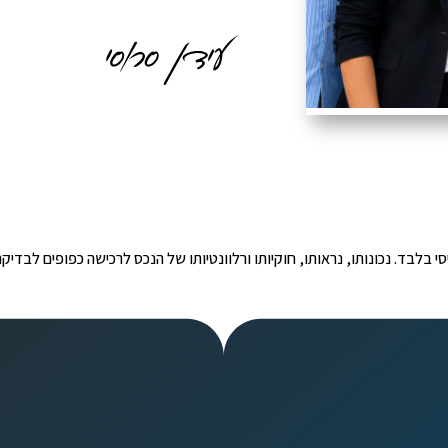
י הינו מידע ראשוני ובסיסי בלבד. נכונותו, נראותו, חוקיותו ורלוונטיותו של הנכס לרכישה כפ