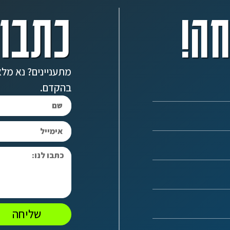
ה!
כתבו 
מתעניינים? נא מלא
בהקדם.
שליחה