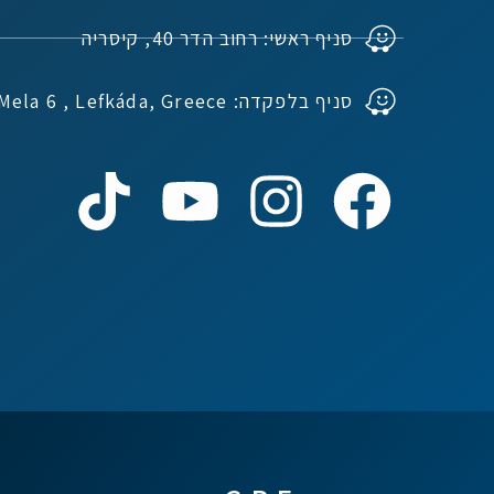
סניף ראשי: רחוב הדר 40, קיסריה
סניף בלפקדה: Ioannou Mela 6 , Lefkáda, Greece
נדל"ן ביוון G.R.E
מקוון
שלום! איך אפשר לעזור?