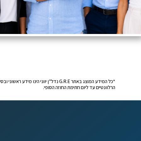
*כל המידע המוצג באתר G.R.E נדל"ן יוונ
הרלוונטיים עד ליום חתימת החוזה הסופי.