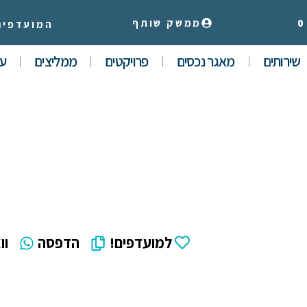
0
ממשק שותף
המועדפים
שירותים
מאגר נכסים
פרויקטים
ממליצים
עי
למועדפים!
הדפסה
וו