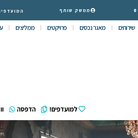
0
ממשק שותף
המועדפים
שירותים
מאגר נכסים
פרויקטים
ממליצים
עי
למועדפים!
הדפסה
וו