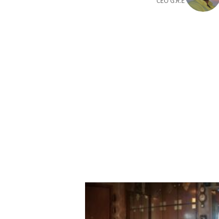
CEO G.R.E