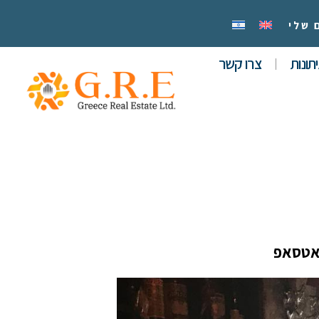
 שלי
תונות
צרו קשר
אטסאפ