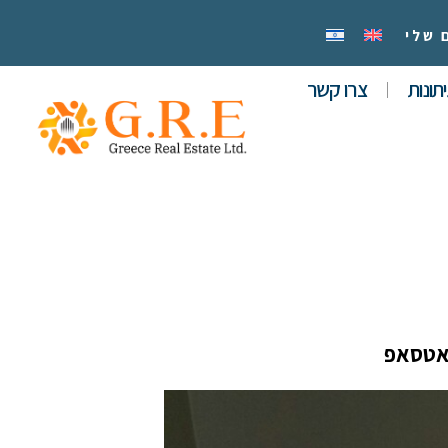
 שלי
תונות
צרו קשר
אטסאפ