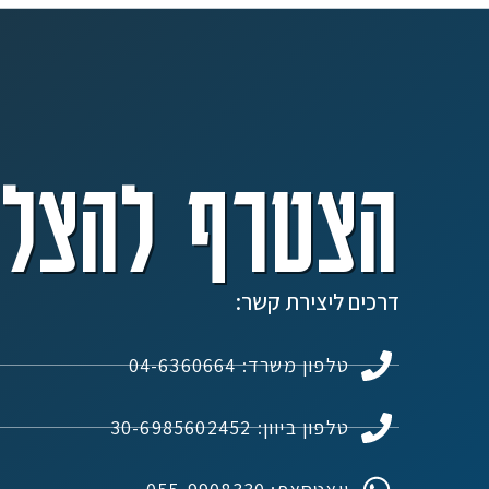
הצטרף להצלח
דרכים ליצירת קשר:
טלפון משרד: 04-6360664
טלפון ביוון: 30-6985602452