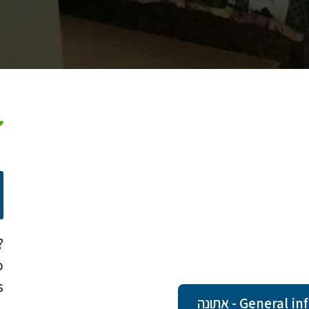
?
o
!
Gener - אתונה