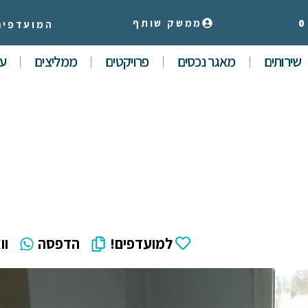
0
ממשק שותף
המועדפים
שירותים
מאגר נכסים
פרויקטים
ממליצים
עי
למועדפים!
הדפסה
וו