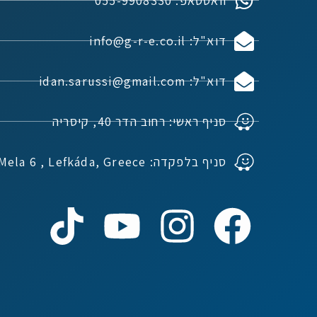
וואטסאפ: 055-9908330
דוא"ל: info@g-r-e.co.il
דוא"ל: idan.sarussi@gmail.com
סניף ראשי: רחוב הדר 40, קיסריה
סניף בלפקדה: Ioannou Mela 6 , Lefkáda, Greece