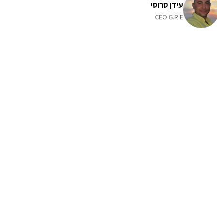
עידן סרוסי
CEO G.R.E