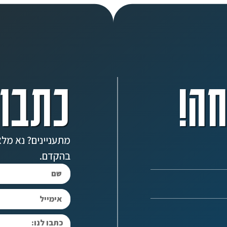
ה!
כתבו 
מתעניינים? נא מלא
בהקדם.