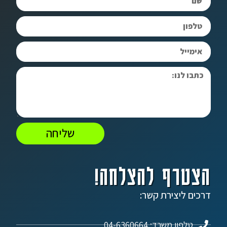
שליחה
הצטרף להצלחה!
דרכים ליצירת קשר:
טלפון משרד: 04-6360664