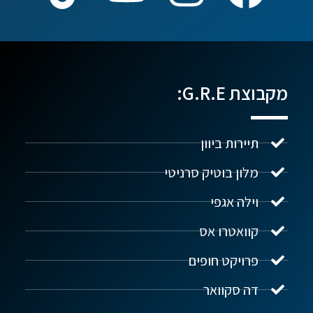
מקבוצת G.R.E:
תיירות ביוון
מלון בוטיק סרניטי
וילה אגפי
נדל"ן ביוון G.R.E
מקוון
קוואטרו אס
פרויקט חופים
שלום! איך אפשר לעזור?
דה סקוואר