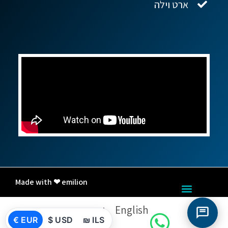
ארט וילה
Made with ❤ emilion
English
עברית
€ EUR
$ USD
₪ ILS