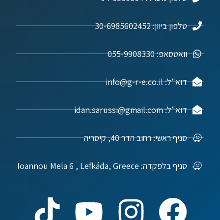
טלפון ביוון: 30-6985602452
וואטסאפ: 055-9908330
דוא"ל: info@g-r-e.co.il
דוא"ל: idan.sarussi@gmail.com
סניף ראשי: רחוב הדר 40, קיסריה
סניף בלפקדה: Ioannou Mela 6 , Lefkáda, Greece