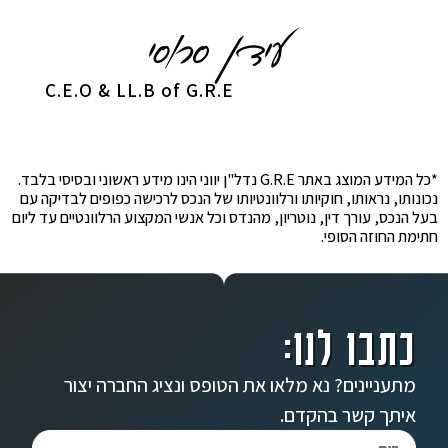
C.E.O & LL.B of G.R.E
*כל המידע המוצג באתר G.R.E נדל"ן יווני הינו מידע ראשוני ובסיסי בלבד.
נכונותו, נראותו, חוקיותו ורלוונטיותו של הנכס לרכישה כפופים לבדיקה עם
בעל הנכס, עורך דין, נוטריון, מהנדס וכל אנשי המקצוע הרלוונטיים עד ליום
חתימת החוזה הסופי.
כתבו לנו:
מתעניינים? נא מלאו את הטופס ונציג החברה יצור
איתך קשר בהקדם.