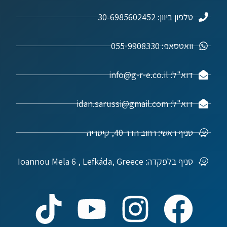
טלפון ביוון: 30-6985602452
וואטסאפ: 055-9908330
דוא"ל: info@g-r-e.co.il
דוא"ל: idan.sarussi@gmail.com
סניף ראשי: רחוב הדר 40, קיסריה
סניף בלפקדה: Ioannou Mela 6 , Lefkáda, Greece