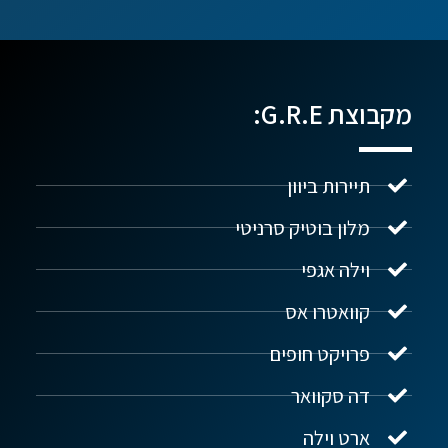
מקבוצת G.R.E:
תיירות ביוון
מלון בוטיק סרניטי
וילה אגפי
נדל"ן ביוון G.R.E
מקוון
קוואטרו אס
פרויקט חופים
שלום! איך אפשר לעזור?
דה סקוואר
ארט וילה