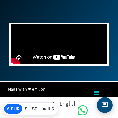
Made with ❤ emilion
English
עברית
€ EUR
$ USD
₪ ILS