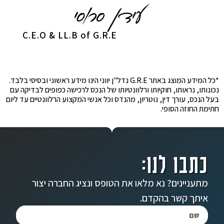
C.E.O & LL.B of G.R.E
*כל המידע המוצג באתר G.R.E נדל"ן יווני הינו מידע ראשוני ובסיסי בלבד.
נכונותו, נראותו, חוקיותו ורלוונטיותו של הנכס לרכישה כפופים לבדיקה עם
בעל הנכס, עורך דין, נוטריון, מהנדס וכל אנשי המקצוע הרלוונטיים עד ליום
חתימת החוזה הסופי.
כתבו לנו:
מתעניינים? נא מלאו את הטופס ונציג החברה יצור
איתך קשר בהקדם.