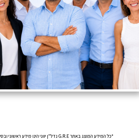
*כל המידע המוצג באתר G.R.E נדל"ן יוונ