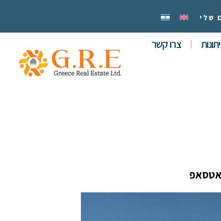
 שלי
תונות
צרו קשר
אטסאפ