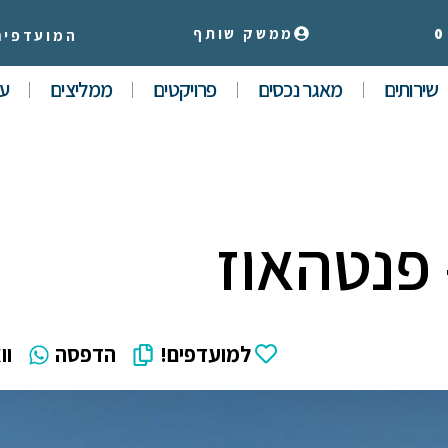
0
ממשק שותף
המועדפים
שירותים
מאגר נכסים
פרויקטים
ממליצים
עי
למועדפים!
הדפסה
וו