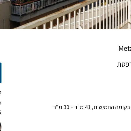
?
o
בשכונת מטקרסג'יו (Metaxourgeio‏), דירת פנטהאוז, בקומה החמישית, 41 מ"ר + 30 מ"ר
!