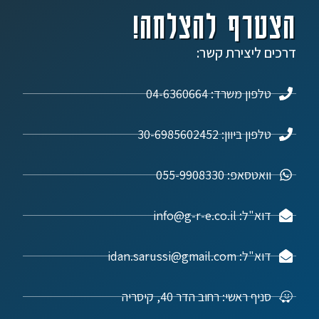
הצטרף להצלחה!
דרכים ליצירת קשר:
טלפון משרד: 04-6360664
טלפון ביוון: 30-6985602452
וואטסאפ: 055-9908330
דוא"ל: info@g-r-e.co.il
דוא"ל: idan.sarussi@gmail.com
סניף ראשי: רחוב הדר 40, קיסריה