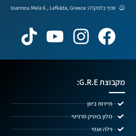
סניף בלפקדה: Ioannou Mela 6 , Lefkáda, Greece
מקבוצת G.R.E:
תיירות ביוון
מלון בוטיק סרניטי
וילה אגפי
נדל"ן ביוון G.R.E
מקוון