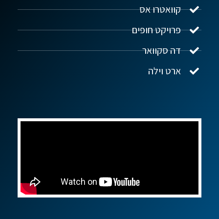
קוואטרו אס
פרויקט חופים
שלום! איך אפשר לעזור?
דה סקוואר
ארט וילה