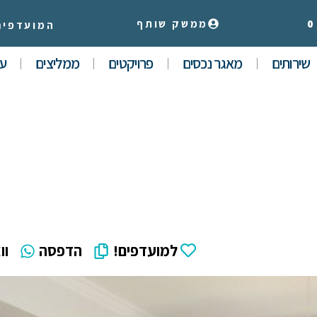
0
ממשק שותף
המועדפים
שירותים
מאגר נכסים
פרויקטים
ממליצים
עי
למועדפים!
הדפסה
וו