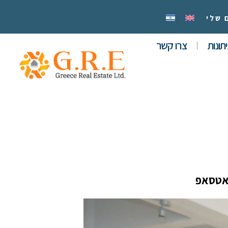
 שלי
תונות
צרו קשר
אטסאפ