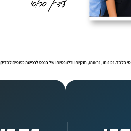
י הינו מידע ראשוני ובסיסי בלבד. נכונותו, נראותו, חוקיותו ורלוונטיותו של הנכס לרכישה כפ