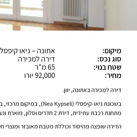
מיקום:
אתונה – ניאו קיפסלי
סוג נכס:
דירה למכירה
שטח בנוי:
65 מ"ר
מחיר:
92,000 יורו
דירה למכירה באתונה, יוון.
בשכונת ניאו-קיפסלי (ypseli
מתחנת רכבת עתידית, דירת 2 חדרים וסלון, מוארת ונעימה, 2 מרפסות עם סכך, פינתית.
הדירה שופצה מהיסוד וכוללת מטבח מאובזר ומוצרי ח