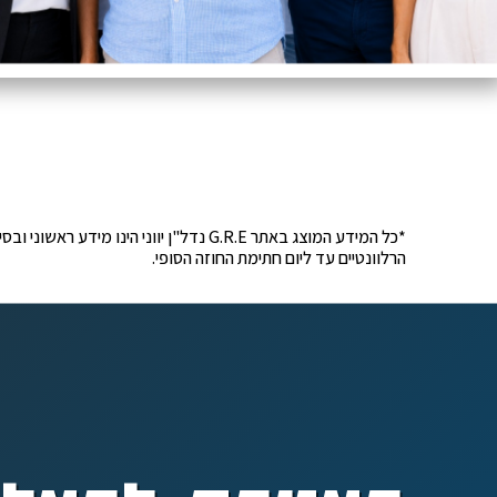
*כל המידע המוצג באתר G.R.E נדל"ן יוונ
הרלוונטיים עד ליום חתימת החוזה הסופי.