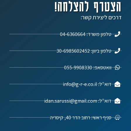
הצטרף להצלחה!
דרכים ליצירת קשר:
טלפון משרד: 04-6360664
טלפון ביוון: 30-6985602452
וואטסאפ: 055-9908330
דוא"ל: info@g-r-e.co.il
דוא"ל: idan.sarussi@gmail.com
סניף ראשי: רחוב הדר 40, קיסריה