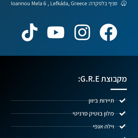
סניף בלפקדה: Ioannou Mela 6 , Lefkáda, Greece
מקבוצת G.R.E:
תיירות ביוון
מלון בוטיק סרניטי
וילה אגפי
נדל"ן ביוון G.R.E
מקוון