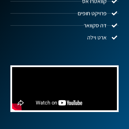
קוואטרו אס
פרויקט חופים
שלום! איך אפשר לעזור?
דה סקוואר
ארט וילה