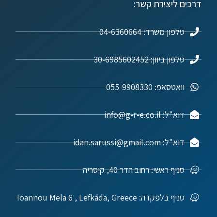
דרכים ליצירת קשר:
טלפון משרד: 04-6360664
טלפון ביוון: 30-6985602452
וואטסאפ: 055-9908330
דוא"ל: info@g-r-e.co.il
דוא"ל: idan.sarussi@gmail.com
סניף ראשי: רחוב הדר 40, קיסריה
סניף בלפקדה: Ioannou Mela 6 , Lefkáda, Greece