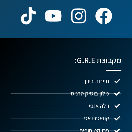
מקבוצת G.R.E:
תיירות ביוון
מלון בוטיק סרניטי
וילה אגפי
נדל"ן ביוון G.R.E
מקוון
קוואטרו אס
פרויקט חופים
שלום! איך אפשר לעזור?