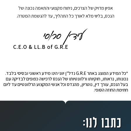
אפיון מדויק של הצרכים, ניתוח מקצועי והתאמה נכונה של
הנכס, בליווי מלא לאורך כל התהליך, עד להגשמת המטרה.
C.E.O & LL.B of G.R.E
*כל המידע המוצג באתר G.R.E נדל"ן יווני הינו מידע ראשוני ובסיסי בלבד.
נכונותו, נראותו, חוקיותו ורלוונטיותו של הנכס לרכישה כפופים לבדיקה עם
בעל הנכס, עורך דין, נוטריון, מהנדס וכל אנשי המקצוע הרלוונטיים עד ליום
חתימת החוזה הסופי.
כתבו לנו: