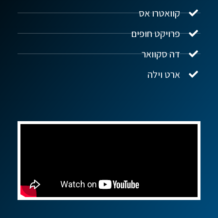
מקוון
קוואטרו אס
פרויקט חופים
שלום! איך אפשר לעזור?
דה סקוואר
ארט וילה