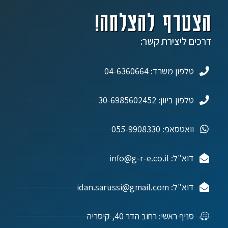
הצטרף להצלחה!
דרכים ליצירת קשר:
טלפון משרד: 04-6360664
טלפון ביוון: 30-6985602452
וואטסאפ: 055-9908330
דוא"ל: info@g-r-e.co.il
דוא"ל: idan.sarussi@gmail.com
סניף ראשי: רחוב הדר 40, קיסריה