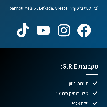
סניף בלפקדה: Ioannou Mela 6 , Lefkáda, Greece
מקבוצת G.R.E:
תיירות ביוון
מלון בוטיק סרניטי
וילה אגפי
נדל"ן ביוון G.R.E