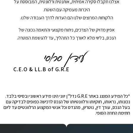
אצלנו תקבלו סקירה אמיתית, אותנטית ורלוונטית, המבוססת על
היכרות מעמיקה עם השטח.
הלקוחות המרוצים שלנו הם העדות לדרך העבודה שלנו.
אפיון מדויק של הצרכים, ניתוח מקצועי והתאמה נכונה של
הנכס, בליווי מלא לאורך כל התהליך, עד להגשמת המטרה.
C.E.O & LL.B of G.R.E
*כל המידע המוצג באתר G.R.E נדל"ן יווני הינו מידע ראשוני ובסיסי בלבד.
נכונותו, נראותו, חוקיותו ורלוונטיותו של הנכס לרכישה כפופים לבדיקה עם
בעל הנכס, עורך דין, נוטריון, מהנדס וכל אנשי המקצוע הרלוונטיים עד ליום
חתימת החוזה הסופי.