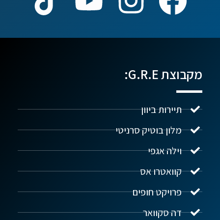
מקבוצת G.R.E:
תיירות ביוון
מלון בוטיק סרניטי
וילה אגפי
נדל"ן ביוון G.R.E
מקוון
קוואטרו אס
פרויקט חופים
שלום! איך אפשר לעזור?
דה סקוואר