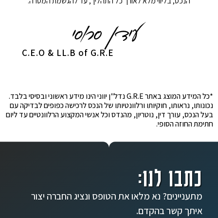
הנכס, בליווי מלא לאורך כל התהליך, עד להגשמת המטרה.
C.E.O & LL.B of G.R.E
*כל המידע המוצג באתר G.R.E נדל"ן יווני הינו מידע ראשוני ובסיסי בלבד.
נכונותו, נראותו, חוקיותו ורלוונטיותו של הנכס לרכישה כפופים לבדיקה עם
בעל הנכס, עורך דין, נוטריון, מהנדס וכל אנשי המקצוע הרלוונטיים עד ליום
חתימת החוזה הסופי.
כתבו לנו:
מתעניינים? נא מלאו את הטופס ונציג החברה יצור
איתך קשר בהקדם.