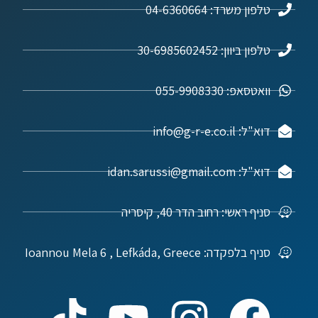
טלפון משרד: 04-6360664
טלפון ביוון: 30-6985602452
וואטסאפ: 055-9908330
דוא"ל: info@g-r-e.co.il
דוא"ל: idan.sarussi@gmail.com
סניף ראשי: רחוב הדר 40, קיסריה
סניף בלפקדה: Ioannou Mela 6 , Lefkáda, Greece