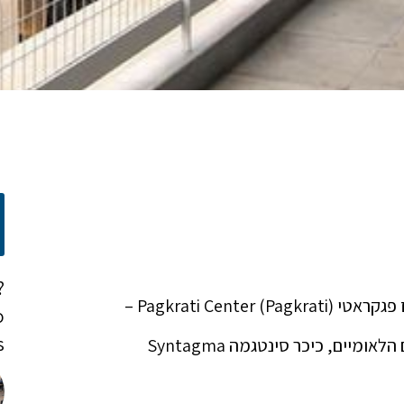
?
Pagkrati C) –
o
!
כ 1 ק"מ מבית החולים Evagelismos. כ 2 ק"מ מהגנים הלאומיים, כיכר סינטגמה Syntagma