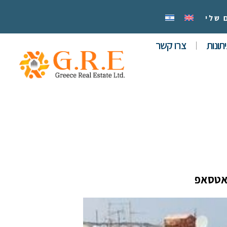
 שלי
תונות
צרו קשר
אטסאפ