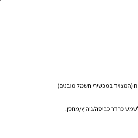
רי שינה, 1 חדר רחצה מטבח (המצויד במכשירי חשמל מובנים)
לשמש כחדר כביסה/גיהוץ/מחסן.