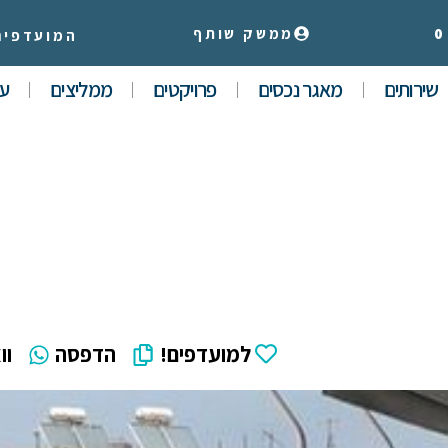
0
ממשק שותף
המועדפים
שירותים
מאגר נכסים
פרויקטים
ממליצים
עי
למועדפים!
הדפסה
וו