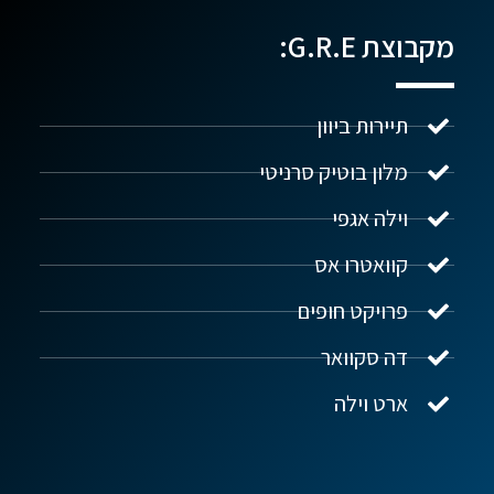
מקבוצת G.R.E:
תיירות ביוון
מלון בוטיק סרניטי
וילה אגפי
נדל"ן ביוון G.R.E
מקוון
קוואטרו אס
פרויקט חופים
שלום! איך אפשר לעזור?
דה סקוואר
ארט וילה