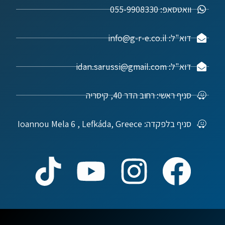
וואטסאפ: 055-9908330
דוא"ל: info@g-r-e.co.il
דוא"ל: idan.sarussi@gmail.com
סניף ראשי: רחוב הדר 40, קיסריה
סניף בלפקדה: Ioannou Mela 6 , Lefkáda, Greece