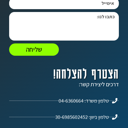
שליחה
הצטרף להצלחה!
דרכים ליצירת קשר:
טלפון משרד: 04-6360664
טלפון ביוון: 30-6985602452