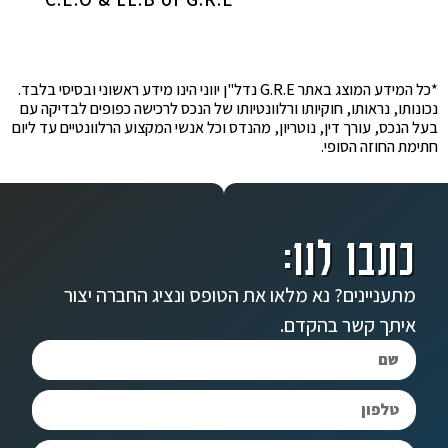
*כל המידע המוצג באתר G.R.E נדל"ן יווני הינו מידע ראשוני ובסיסי בלבד.
נכונותו, נראותו, חוקיותו ורלוונטיותו של הנכס לרכישה כפופים לבדיקה עם
בעל הנכס, עורך דין, נוטריון, מהנדס וכל אנשי המקצוע הרלוונטיים עד ליום
חתימת החוזה הסופי.
כתבו לנו:
מתעניינים? נא מלאו את הטופס ונציג החברה יצור
איתך קשר בהקדם.