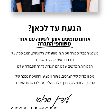
הגעת עד לכאן?
אנחנו מזמינים אותך לשיחה עם אחד
משותפי החברה
אצלנו תקבלו סקירה אמיתית, אותנטית ורלוונטית, המבוססת על
היכרות מעמיקה עם השטח.
הלקוחות המרוצים שלנו הם העדות לדרך העבודה שלנו.
אפיון מדויק של הצרכים, ניתוח מקצועי והתאמה נכונה של
הנכס, בליווי מלא לאורך כל התהליך, עד להגשמת המטרה.
C.E.O & LL.B of G.R.E