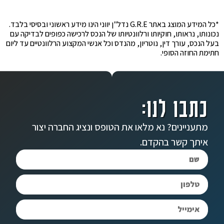
*כל המידע המוצג באתר G.R.E נדל"ן יווני הינו מידע ראשוני ובסיסי בלבד.
נכונותו, נראותו, חוקיותו ורלוונטיותו של הנכס לרכישה כפופים לבדיקה עם
בעל הנכס, עורך דין, נוטריון, מהנדס וכל אנשי המקצוע הרלוונטיים עד ליום
חתימת החוזה הסופי.
כתבו לנו:
מתעניינים? נא מלאו את הטופס ונציג החברה יצור
איתך קשר בהקדם.