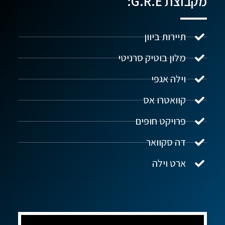
מקבוצת G.R.E:
תיירות ביוון
מלון בוטיק סרניטי
וילה אגפי
נדל"ן ביוון G.R.E
מקוון
קוואטרו אס
פרויקט חופים
שלום! איך אפשר לעזור?
דה סקוואר
ארט וילה