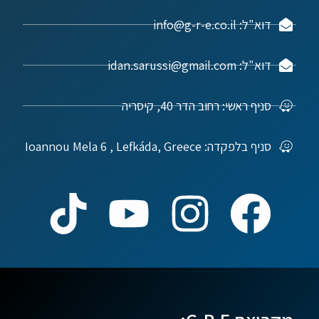
דוא"ל: info@g-r-e.co.il
דוא"ל: idan.sarussi@gmail.com
סניף ראשי: רחוב הדר 40, קיסריה
סניף בלפקדה: Ioannou Mela 6 , Lefkáda, Greece