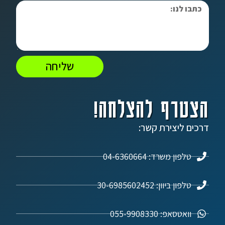
שליחה
הצטרף להצלחה!
דרכים ליצירת קשר:
טלפון משרד: 04-6360664
טלפון ביוון: 30-6985602452
וואטסאפ: 055-9908330