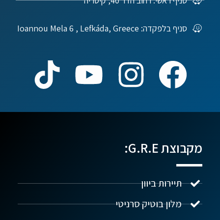
סניף ראשי: רחוב הדר 40, קיסריה
סניף בלפקדה: Ioannou Mela 6 , Lefkáda, Greece
מקבוצת G.R.E:
תיירות ביוון
מלון בוטיק סרניטי