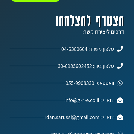
הצטרף להצלחה!
דרכים ליצירת קשר:
טלפון משרד: 04-6360664
טלפון ביוון: 30-6985602452
וואטסאפ: 055-9908330
דוא"ל: info@g-r-e.co.il
דוא"ל: idan.sarussi@gmail.com