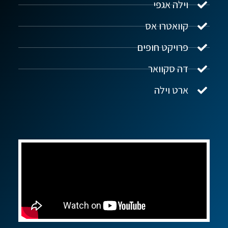
וילה אגפי
נדל"ן ביוון G.R.E
מקוון
קוואטרו אס
פרויקט חופים
שלום! איך אפשר לעזור?
דה סקוואר
ארט וילה