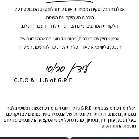
אצלנו תקבלו סקירה אמיתית, אותנטית ורלוונטית, המבוססת על
היכרות מעמיקה עם השטח.
הלקוחות המרוצים שלנו הם העדות לדרך העבודה שלנו.
אפיון מדויק של הצרכים, ניתוח מקצועי והתאמה נכונה של
הנכס, בליווי מלא לאורך כל התהליך, עד להגשמת המטרה.
C.E.O & LL.B of G.R.E
*כל המידע המוצג באתר G.R.E נדל"ן יווני הינו מידע ראשוני ובסיסי בלבד.
נכונותו, נראותו, חוקיותו ורלוונטיותו של הנכס לרכישה כפופים לבדיקה עם
בעל הנכס, עורך דין, נוטריון, מהנדס וכל אנשי המקצוע הרלוונטיים עד ליום
חתימת החוזה הסופי.