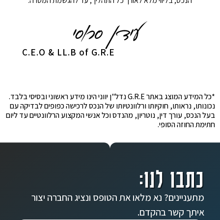
הנכס, בליווי מלא לאורך כל התהליך, עד להגשמת המטרה.
C.E.O & LL.B of G.R.E
*כל המידע המוצג באתר G.R.E נדל"ן יווני הינו מידע ראשוני ובסיסי בלבד.
נכונותו, נראותו, חוקיותו ורלוונטיותו של הנכס לרכישה כפופים לבדיקה עם
בעל הנכס, עורך דין, נוטריון, מהנדס וכל אנשי המקצוע הרלוונטיים עד ליום
חתימת החוזה הסופי.
כתבו לנו:
מתעניינים? נא מלאו את הטופס ונציג החברה יצור
איתך קשר בהקדם.