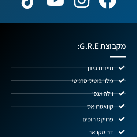
מקבוצת G.R.E:
תיירות ביוון
מלון בוטיק סרניטי
וילה אגפי
נדל"ן ביוון G.R.E
מקוון
קוואטרו אס
פרויקט חופים
שלום! איך אפשר לעזור?
דה סקוואר