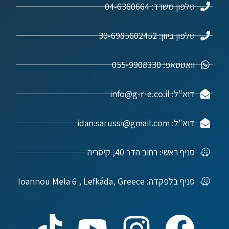
טלפון משרד: 04-6360664
טלפון ביוון: 30-6985602452
וואטסאפ: 055-9908330
דוא"ל: info@g-r-e.co.il
דוא"ל: idan.sarussi@gmail.com
סניף ראשי: רחוב הדר 40, קיסריה
סניף בלפקדה: Ioannou Mela 6 , Lefkáda, Greece