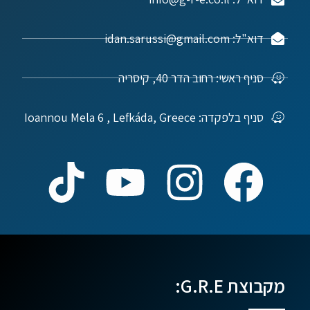
דוא"ל: idan.sarussi@gmail.com
סניף ראשי: רחוב הדר 40, קיסריה
סניף בלפקדה: Ioannou Mela 6 , Lefkáda, Greece
מקבוצת G.R.E: