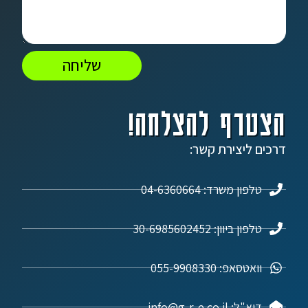
שליחה
הצטרף להצלחה!
דרכים ליצירת קשר:
טלפון משרד: 04-6360664
טלפון ביוון: 30-6985602452
וואטסאפ: 055-9908330
דוא"ל: info@g-r-e.co.il