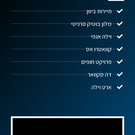
תיירות ביוון
מלון בוטיק סרניטי
וילה אגפי
נדל"ן ביוון G.R.E
מקוון
קוואטרו אס
פרויקט חופים
שלום! איך אפשר לעזור?
דה סקוואר
ארט וילה