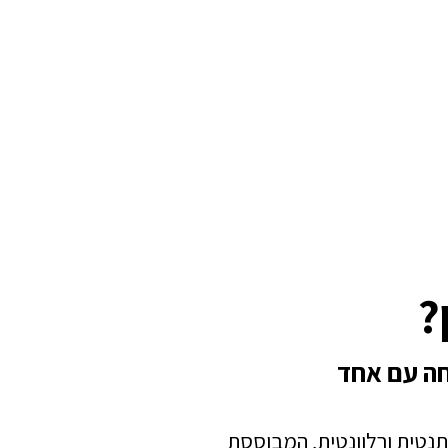
?
חה עם אחד
תנטית ורלוונטית, המבוססת