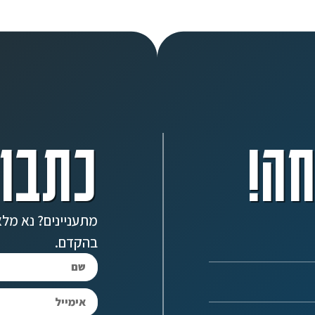
ה!
כתבו 
מתעניינים? נא מלא
בהקדם.