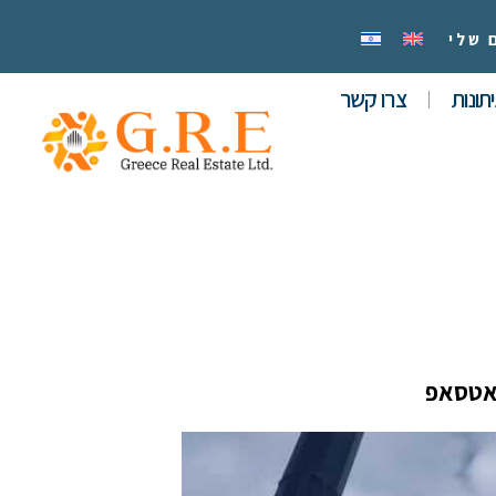
 שלי
תונות
צרו קשר
אטסאפ