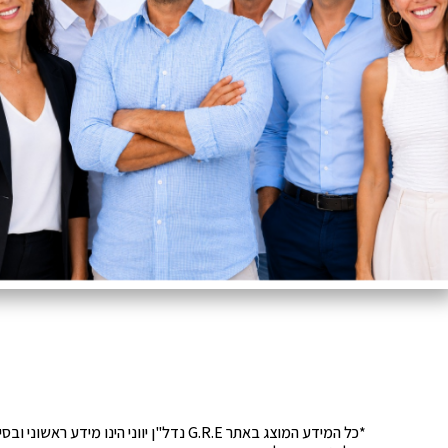
*כל המידע המוצג באתר G.R.E נדל"ן יוונ