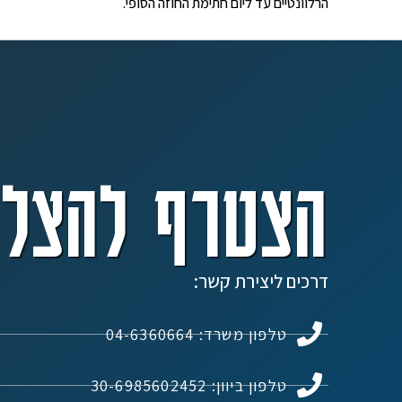
הרלוונטיים עד ליום חתימת החוזה הסופי.
הצטרף להצלח
דרכים ליצירת קשר:
טלפון משרד: 04-6360664
טלפון ביוון: 30-6985602452