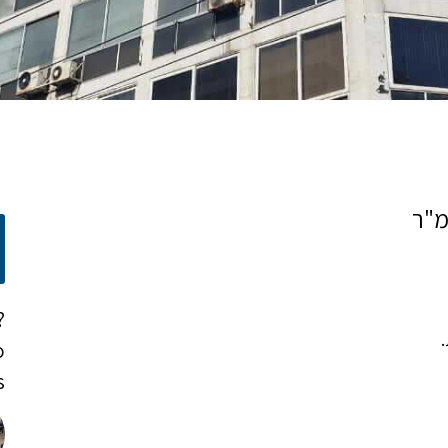
?
o
!