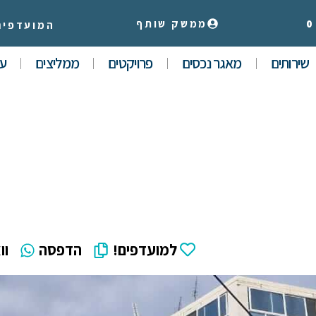
0
ממשק שותף
המועדפים
שירותים
מאגר נכסים
פרויקטים
ממליצים
עי
למועדפים!
הדפסה
וו