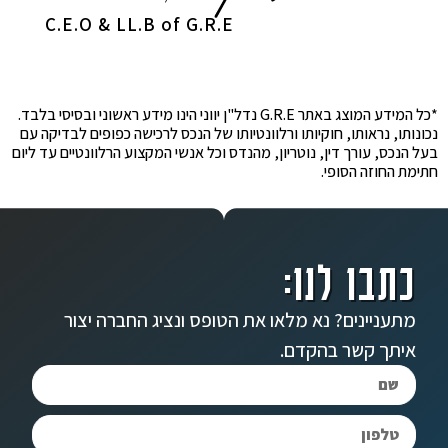
C.E.O & LL.B of G.R.E
*כל המידע המוצג באתר G.R.E נדל"ן יווני הינו מידע ראשוני ובסיסי בלבד.
נכונותו, נראותו, חוקיותו ורלוונטיותו של הנכס לרכישה כפופים לבדיקה עם
בעל הנכס, עורך דין, נוטריון, מהנדס וכל אנשי המקצוע הרלוונטיים עד ליום
חתימת החוזה הסופי.
כתבו לנו:
מתעניינים? נא מלאו את הטופס ונציג החברה יצור
איתך קשר בהקדם.