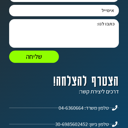
שליחה
הצטרף להצלחה!
דרכים ליצירת קשר:
טלפון משרד: 04-6360664
טלפון ביוון: 30-6985602452