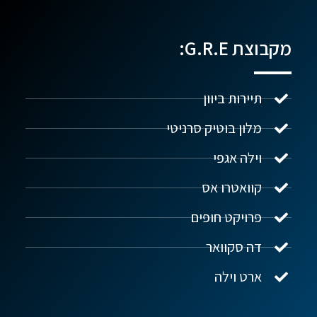
מקבוצת G.R.E:
תיירות ביוון
מלון בוטיק סרניטי
וילה אגפי
נדל"ן ביוון G.R.E
מקוון
קוואטרו אס
פרויקט חופים
שלום! איך אפשר לעזור?
דה סקוואר
ארט וילה