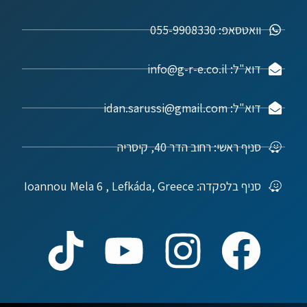
וואטסאפ: 055-9908330
דוא"ל: info@g-r-e.co.il
דוא"ל: idan.sarussi@gmail.com
סניף ראשי: רחוב הדר 40, קיסריה
סניף בלפקדה: Ioannou Mela 6 , Lefkáda, Greece