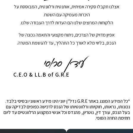
אצלנו תקבלו סקירה אמיתית, אותנטית ורלוונטית, המבוססת על
היכרות מעמיקה עם השטח.
הלקוחות המרוצים שלנו הם העדות לדרך העבודה שלנו.
אפיון מדויק של הצרכים, ניתוח מקצועי והתאמה נכונה של
הנכס, בליווי מלא לאורך כל התהליך, עד להגשמת המטרה.
C.E.O & LL.B of G.R.E
*כל המידע המוצג באתר G.R.E נדל"ן יווני הינו מידע ראשוני ובסיסי בלבד.
נכונותו, נראותו, חוקיותו ורלוונטיותו של הנכס לרכישה כפופים לבדיקה עם
בעל הנכס, עורך דין, נוטריון, מהנדס וכל אנשי המקצוע הרלוונטיים עד ליום
חתימת החוזה הסופי.