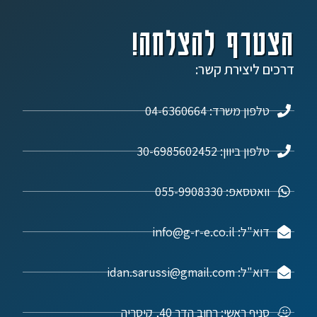
הצטרף להצלחה!
דרכים ליצירת קשר:
טלפון משרד: 04-6360664
טלפון ביוון: 30-6985602452
וואטסאפ: 055-9908330
דוא"ל: info@g-r-e.co.il
דוא"ל: idan.sarussi@gmail.com
סניף ראשי: רחוב הדר 40, קיסריה