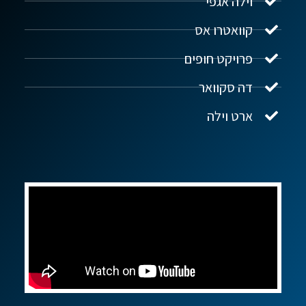
וילה אגפי
נדל"ן ביוון G.R.E
מקוון
קוואטרו אס
פרויקט חופים
שלום! איך אפשר לעזור?
דה סקוואר
ארט וילה