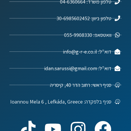
טלפון משרד: 04-6360664
טלפון ביוון: 30-6985602452
וואטסאפ: 055-9908330
דוא"ל: info@g-r-e.co.il
דוא"ל: idan.sarussi@gmail.com
סניף ראשי: רחוב הדר 40, קיסריה
סניף בלפקדה: Ioannou Mela 6 , Lefkáda, Greece