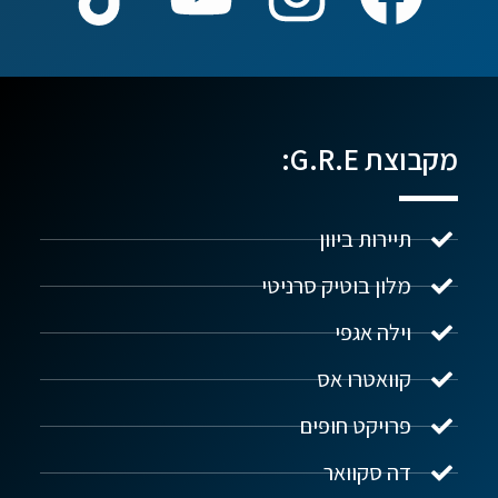
מקבוצת G.R.E:
תיירות ביוון
מלון בוטיק סרניטי
וילה אגפי
נדל"ן ביוון G.R.E
מקוון
קוואטרו אס
פרויקט חופים
שלום! איך אפשר לעזור?
דה סקוואר