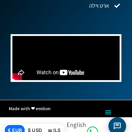
ארט וילה
Made with ❤ emilion
English
עברית
€ EUR
$ USD
₪ ILS