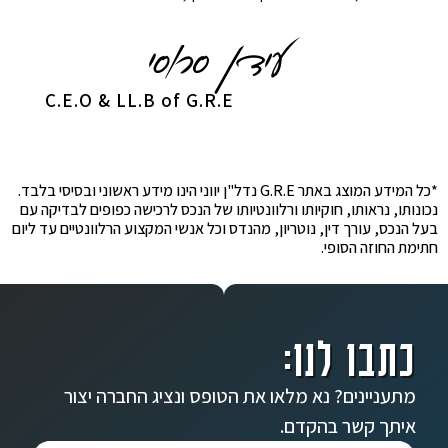
C.E.O & LL.B of G.R.E
*כל המידע המוצג באתר G.R.E נדל"ן יווני הינו מידע ראשוני ובסיסי בלבד.
נכונותו, נראותו, חוקיותו ורלוונטיותו של הנכס לרכישה כפופים לבדיקה עם
בעל הנכס, עורך דין, נוטריון, מהנדס וכל אנשי המקצוע הרלוונטיים עד ליום
חתימת החוזה הסופי.
כתבו לנו:
מתעניינים? נא מלאו את הטופס ונציג החברה יצור
איתך קשר בהקדם.