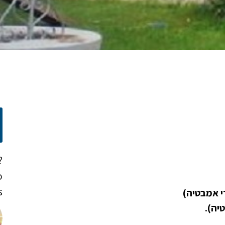
?
o
!