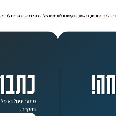
י הינו מידע ראשוני ובסיסי בלבד. נכונותו, נראותו, חוקיותו ורלוונטיותו של הנכס לרכישה כפ
ה!
כתבו 
מתעניינים? נא מלא
בהקדם.