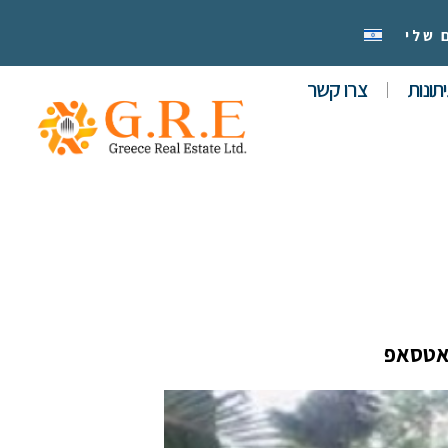
 שלי
תונות
צרו קשר
אטסאפ