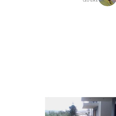
CEO G.R.E