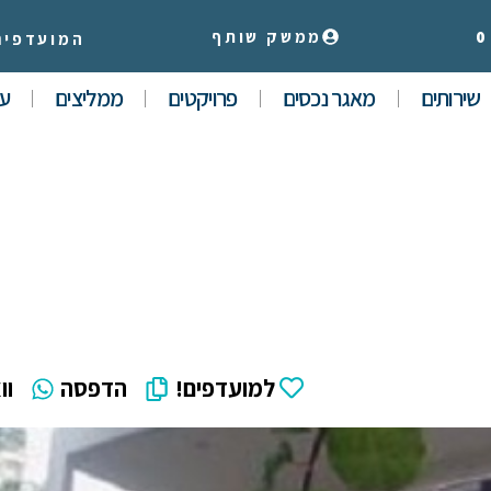
0
ממשק שותף
המועדפים
שירותים
מאגר נכסים
פרויקטים
ממליצים
עי
למועדפים!
הדפסה
וו