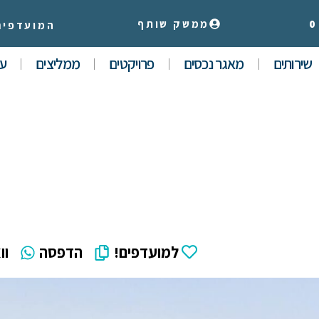
0
ממשק שותף
המועדפים
שירותים
מאגר נכסים
פרויקטים
ממליצים
עי
למועדפים!
הדפסה
וו