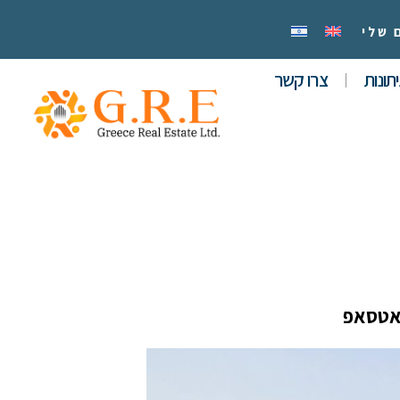
 שלי
תונות
צרו קשר
אטסאפ