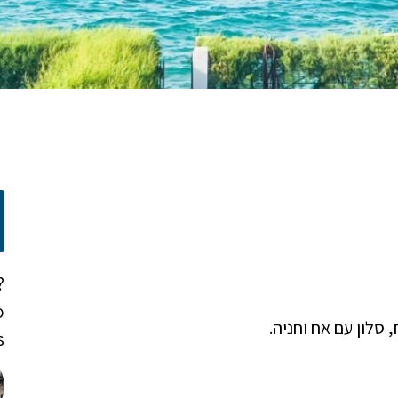
?
o
!