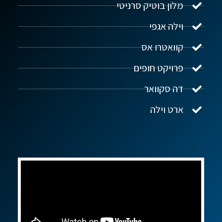
מלון בוטיק סרניטי
וילה אגפי
נדל"ן ביוון G.R.E
מקוון
קוואטרו אס
פרויקט חופים
שלום! איך אפשר לעזור?
דה סקוואר
ארט וילה