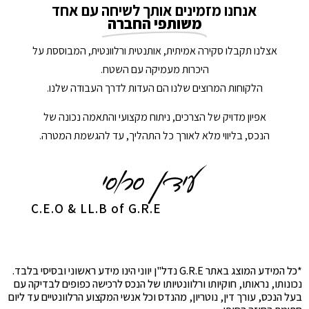
אנחנו מזמינים אותך לשיחה עם אחד
משותפי החברה
אצלנו תקבלו סקירה אמיתית, אותנטית ורלוונטית, המבוססת על
היכרות מעמיקה עם השטח.
הלקוחות המרוצים שלנו הם העדות לדרך העבודה שלנו.
אפיון מדויק של הצרכים, ניתוח מקצועי והתאמה נכונה של
הנכס, בליווי מלא לאורך כל התהליך, עד להגשמת המטרה.
C.E.O & LL.B of G.R.E
*כל המידע המוצג באתר G.R.E נדל"ן יווני הינו מידע ראשוני ובסיסי בלבד.
נכונותו, נראותו, חוקיותו ורלוונטיותו של הנכס לרכישה כפופים לבדיקה עם
בעל הנכס, עורך דין, נוטריון, מהנדס וכל אנשי המקצוע הרלוונטיים עד ליום