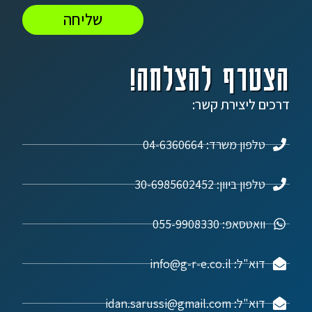
שליחה
הצטרף להצלחה!
דרכים ליצירת קשר:
טלפון משרד: 04-6360664
טלפון ביוון: 30-6985602452
וואטסאפ: 055-9908330
דוא"ל: info@g-r-e.co.il
דוא"ל: idan.sarussi@gmail.com