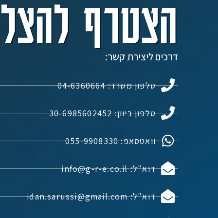
הצטרף להצלח
דרכים ליצירת קשר:
טלפון משרד: 04-6360664
טלפון ביוון: 30-6985602452
וואטסאפ: 055-9908330
דוא"ל: info@g-r-e.co.il
דוא"ל: idan.sarussi@gmail.com