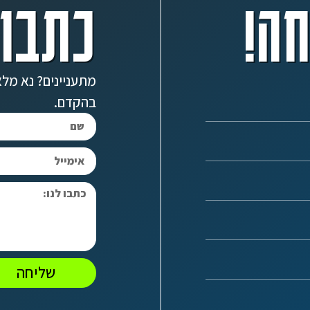
ה!
כתבו 
מתעניינים? נא מלא
בהקדם.
שליחה