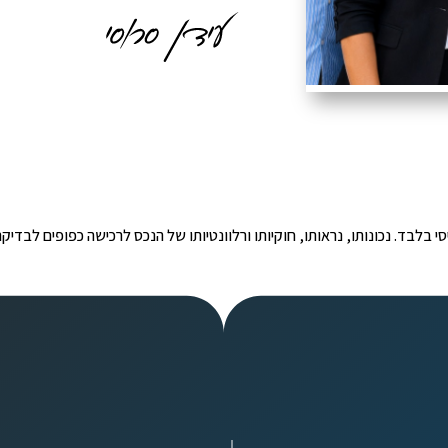
י הינו מידע ראשוני ובסיסי בלבד. נכונותו, נראותו, חוקיותו ורלוונטיותו של הנכס לרכישה כפ