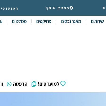
0
ממשק שותף
המועדפים
שירותים
מאגר נכסים
פרויקטים
ממליצים
עי
למועדפים!
הדפסה
וו