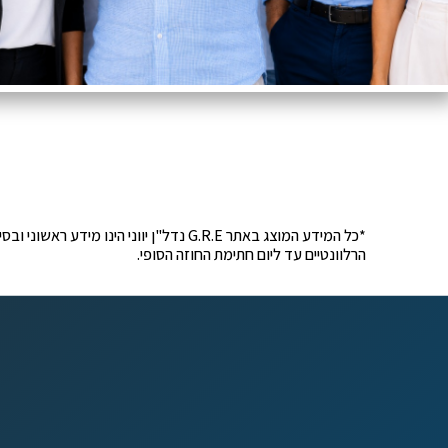
*כל המידע המוצג באתר G.R.E נדל"ן יוונ
הרלוונטיים עד ליום חתימת החוזה הסופי.