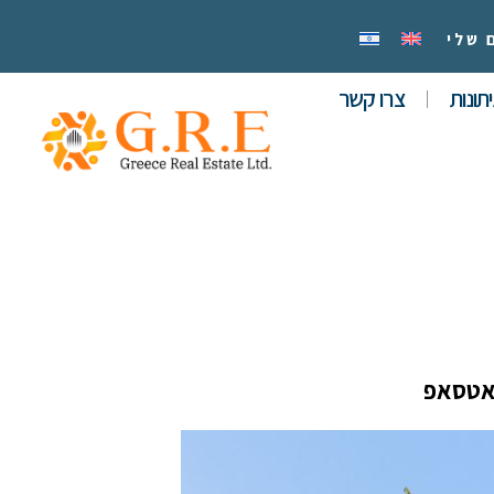
 שלי
תונות
צרו קשר
אטסאפ