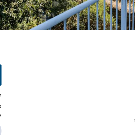
?
o
!
.